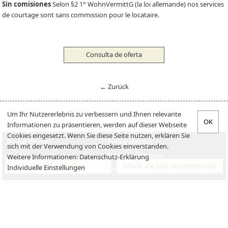
Sin comisiones
Selon §2 1° WohnVermittG (la loi allemande) nos services
de courtage sont sans commission pour le locataire.
Consulta de oferta
← Zurück
Um Ihr Nutzererlebnis zu verbessern und Ihnen relevante
Informationen zu präsentieren, werden auf dieser Webseite
Cookies eingesetzt. Wenn Sie diese Seite nutzen, erklären Sie
Buscar ofertas
Para inquilinos
sich mit der Verwendung von Cookies einverstanden.
Oferta
Para proprietarios
Weitere Informationen:
Datenschutz-Erklärung
Consulta de oferta
Añadir a la lista de preferencias
Individuelle Einstellungen
Verkaufen
Empleos
Venta
Sobre nosotros
Aviso legal
Declaración de privacidad
Contacto