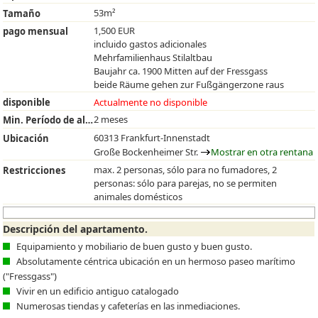
53m²
Tamaño
1,500 EUR
pago mensual
incluido gastos adicionales
Mehrfamilienhaus Stilaltbau
Baujahr ca. 1900 Mitten auf der Fressgass
beide Räume gehen zur Fußgängerzone raus
disponible
Actualmente no disponible
2 meses
Min. Período de alquiler
60313 Frankfurt-Innenstadt
Ubicación
Große Bockenheimer Str.
Mostrar en otra rentana
max. 2 personas, sólo para no fumadores, 2
Restricciones
personas: sólo para parejas, no se permiten
animales domésticos
Descripción del apartamento.
Equipamiento y mobiliario de buen gusto y buen gusto.
Absolutamente céntrica ubicación en un hermoso paseo marítimo
("Fressgass")
Vivir en un edificio antiguo catalogado
Numerosas tiendas y cafeterías en las inmediaciones.