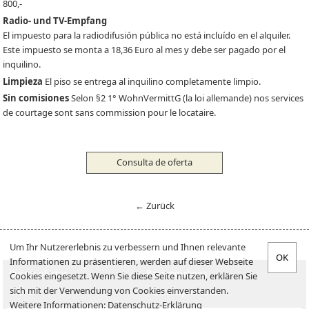
800,-
Radio- und TV-Empfang
El impuesto para la radiodifusión pública no está incluído en el alquiler.
Este impuesto se monta a 18,36 Euro al mes y debe ser pagado por el
inquilino.
Limpieza
El piso se entrega al inquilino completamente limpio.
Sin comisiones
Selon §2 1° WohnVermittG (la loi allemande) nos services
de courtage sont sans commission pour le locataire.
Consulta de oferta
← Zurück
Um Ihr Nutzererlebnis zu verbessern und Ihnen relevante
Informationen zu präsentieren, werden auf dieser Webseite
Buscar ofertas
Para inquilinos
Cookies eingesetzt. Wenn Sie diese Seite nutzen, erklären Sie
sich mit der Verwendung von Cookies einverstanden.
Oferta
Para proprietarios
Weitere Informationen:
Datenschutz-Erklärung