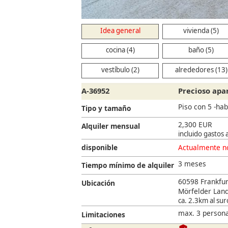
Idea general
vivienda (5)
cocina (4)
baño (5)
vestíbulo (2)
alrededores (13)
A-36952
Precioso ap
Piso con 5 -hab
Tipo y tamaño
2,300 EUR
Alquiler mensual
incluido gastos 
disponible
Actualmente no
3 meses
Tiempo mínimo de alquiler
60598 Frankfu
Ubicación
Mörfelder Land
ca. 2.3km al sur
max. 3 persona
Limitaciones