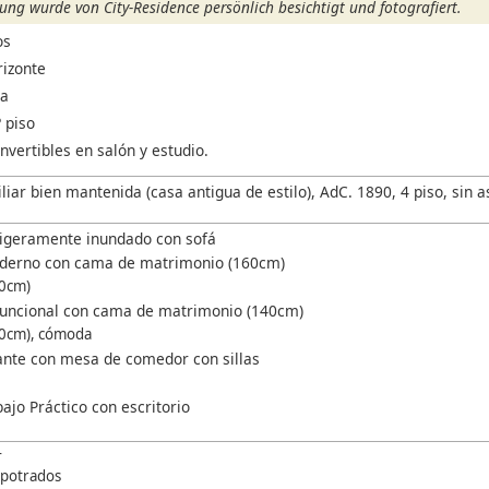
ng wurde von City-Residence persönlich besichtigt und fotografiert.
os
rizonte
na
 piso
vertibles en salón y estudio.
iar bien mantenida (casa antigua de estilo), AdC. 1890, 4 piso, sin a
Ligeramente inundado con sofá
derno con cama de matrimonio (160cm)
00cm)
funcional con cama de matrimonio (140cm)
50cm), cómoda
nte con mesa de comedor con sillas
ajo Práctico con escritorio
r
potrados