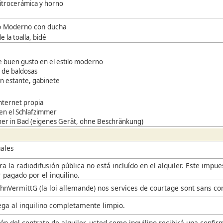
vitrocerámica y horno
o Moderno con ducha
 la toalla, bidé
e buen gusto en el estilo moderno
 de baldosas
n estante, gabinete
nternet propia
 en el Schlafzimmer
er in Bad (eigenes Gerät, ohne Beschränkung)
ales
a la radiodifusión pública no está incluído en el alquiler. Este impu
 pagado por el inquilino.
hnVermittG (la loi allemande) nos services de courtage sont sans co
rega al inquilino completamente limpio.
ón del contrato de alquiler, usted como inquilino recibirá una confir