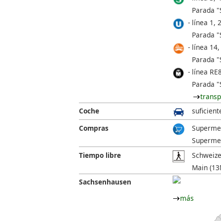
Parada "
línea 1, 2
Parada "
línea 14,
Parada "
línea RE
Parada "
transp
Coche
suficient
Compras
Supermer
Supermer
Tiempo libre
Schweizer
Main (13M
Sachsenhausen
más