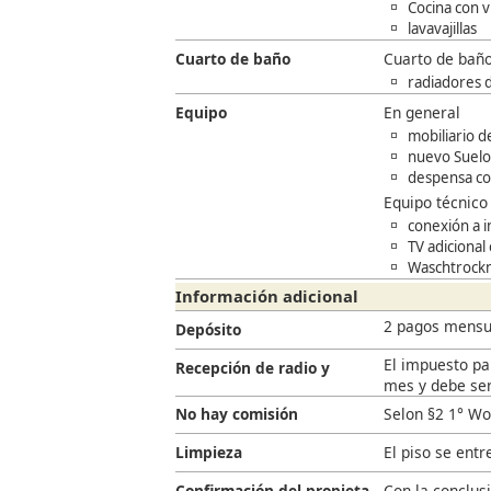
Cocina con 
lavavajillas
Cuarto de baño
Cuarto de bañ
radiadores de
Equipo
En general
mobiliario d
nuevo Suelo
despensa co
Equipo técnico
conexión a i
TV adicional
Waschtrockn
Información adicional
2 pagos mensu
Depósito
El impuesto par
Recepción de radio y
mes y debe ser
televisión
No hay comisión
Selon §2 1° Wo
Limpieza
El piso se ent
Confirmación del propietario
Con la conclusi