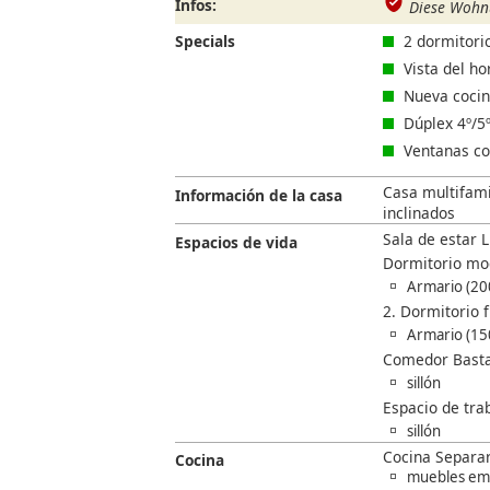
Infos:
Diese Wohnu
Specials
2 dormitori
Vista del ho
Nueva coci
Dúplex 4º/5º
Ventanas con
Casa multifamil
Información de la casa
inclinados
Sala de estar 
Espacios de vida
Dormitorio mo
Armario (2
2. Dormitorio 
Armario (1
Comedor Basta
sillón
Espacio de trab
sillón
Cocina Separa
Cocina
muebles em