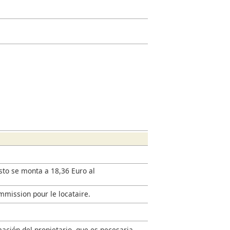
esto se monta a 18,36 Euro al
mmission pour le locataire.
mación del propietario, que es necesaria