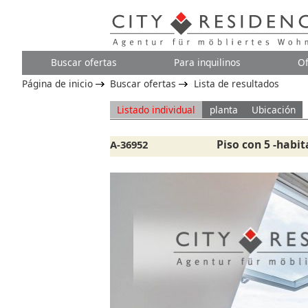
Buscar ofertas
Para inquilinos
Of
Página de inicio
Buscar ofertas
Lista de resultados
Listado individual
planta
Ubicación
Piso con 5 -habi
A-36952