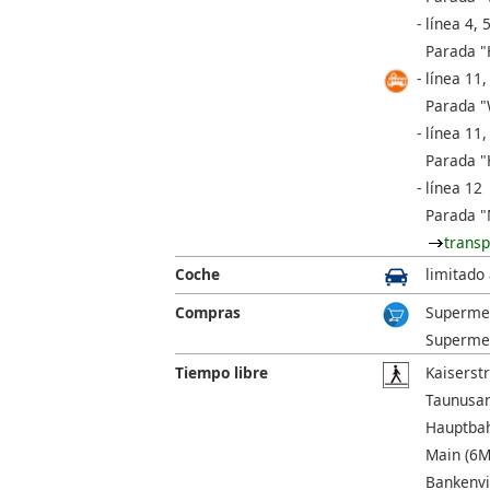
línea 4, 5
Parada "
línea 11,
Parada "W
línea 11,
Parada "
línea 12
Parada "
transp
Coche
limitado
Compras
Supermer
Supermer
Tiempo libre
Kaiserstr
Taunusan
Hauptbah
Main (6Mi
Bankenvie