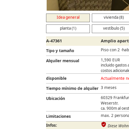
Idea general
vivienda (8)
planta (1)
vestíbulo (5)
A-47361
Amplio apart
Piso con 2 -ha
Tipo y tamaño
1,590 EUR
Alquiler mensual
incluido gastos 
costos adicional
disponible
Actualmente no
3 meses
Tiempo mínimo de alquiler
60329 Frankfur
Ubicación
Weserstr.
ca. 900m al oest
max. 2 persona
Limitaciones
Infos:
Diese Wohnu