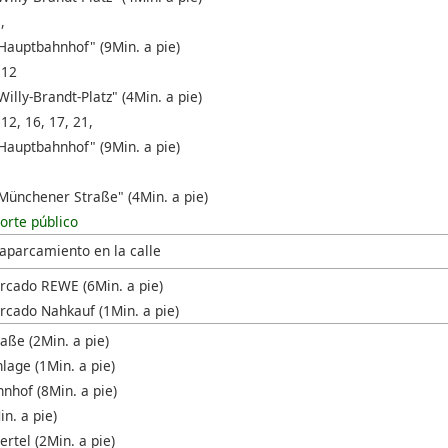
,
Hauptbahnhof" (9Min. a pie)
 12
illy-Brandt-Platz" (4Min. a pie)
 12, 16, 17, 21,
Hauptbahnhof" (9Min. a pie)
Münchener Straße" (4Min. a pie)
orte público
 aparcamiento en la calle
cado REWE (6Min. a pie)
cado Nahkauf (1Min. a pie)
aße (2Min. a pie)
lage (1Min. a pie)
nhof (8Min. a pie)
n. a pie)
rtel (2Min. a pie)