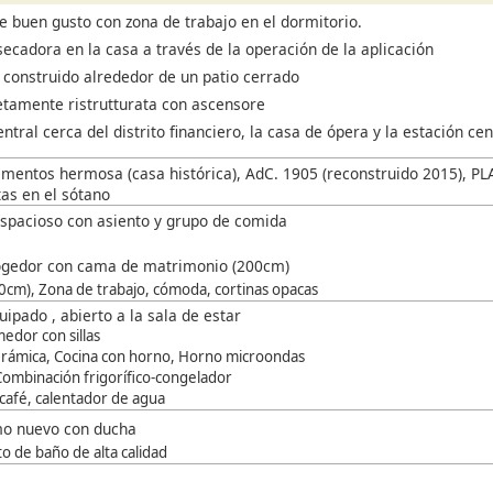
e buen gusto con zona de trabajo en el dormitorio.
ecadora en la casa a través de la operación de la aplicación
construido alrededor de un patio cerrado
tamente ristrutturata con ascensore
ntral cerca del distrito financiero, la casa de ópera y la estación cen
mentos hermosa (casa histórica), AdC. 1905 (reconstruido 2015), P
tas en el sótano
espacioso con asiento y grupo de comida
ogedor con cama de matrimonio (200cm)
0cm), Zona de trabajo, cómoda, cortinas opacas
ipado , abierto a la sala de estar
edor con sillas
cerámica, Cocina con horno, Horno microondas
, Combinación frigorífico-congelador
café, calentador de agua
o nuevo con ducha
o de baño de alta calidad