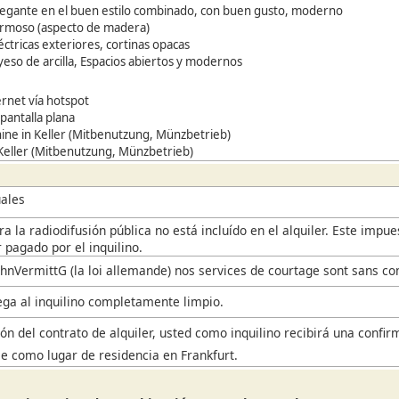
elegante en el buen estilo combinado, con buen gusto, moderno
rmoso (aspecto de madera)
éctricas exteriores, cortinas opacas
eso de arcilla, Espacios abiertos y modernos
ernet vía hotspot
 pantalla plana
ne in Keller (Mitbenutzung, Münzbetrieb)
 Keller (Mitbenutzung, Münzbetrieb)
ales
a la radiodifusión pública no está incluído en el alquiler. Este impu
 pagado por el inquilino.
hnVermittG (la loi allemande) nos services de courtage sont sans co
rega al inquilino completamente limpio.
ón del contrato de alquiler, usted como inquilino recibirá una confir
se como lugar de residencia en Frankfurt.