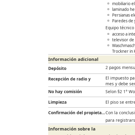
mobiliario 
laminado he
Persianas el
Paredes de y
Equipo técnico
acceso a int
televisor de
Waschmaschi
Trockner in
Información adicional
2 pagos mensu
Depósito
El impuesto par
Recepción de radio y
mes y debe ser
televisión
No hay comisión
Selon §2 1° Wo
Limpieza
El piso se ent
Confirmación del propietario
Con la conclusi
para registrar
Información sobre la