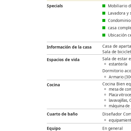
Specials
Mobiliario d
Lavadora y s
Condominio 
casa comple
Ubicación ce
Casa de aparta
Información de la casa
Sala de bicicle
Sala de estar 
Espacios de vida
estantería
Dormitorio ac
Armario (30
Cocina Bien equ
Cocina
mesa de com
Placa vitro
lavavajillas
máquina de 
Cuarto de baño
Diseñador Com
equipamient
Equipo
En general