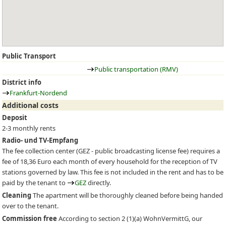
Public Transport
Public transportation (RMV)
District info
Frankfurt-Nordend
Additional costs
Deposit
2-3 monthly rents
Radio- und TV-Empfang
The fee collection center (
GEZ
- public broadcasting license fee) requires a
fee of 18,36 Euro each month of every household for the reception of TV
stations governed by law. This fee is not included in the rent and has to be
paid by the tenant to
GEZ
directly.
Cleaning
The apartment will be thoroughly cleaned before being handed
over to the tenant.
Commission free
According to section 2 (1)(a) WohnVermittG, our