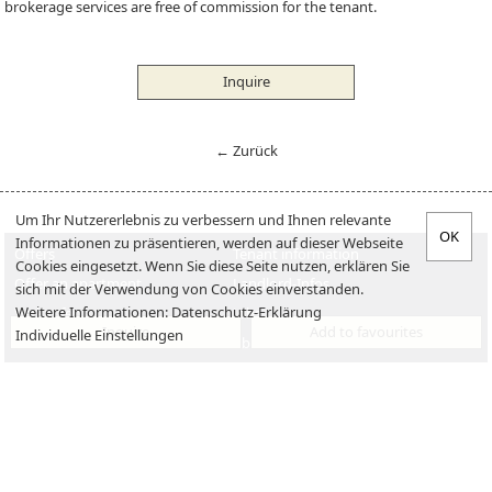
brokerage services are free of commission for the tenant.
Inquire
← Zurück
Um Ihr Nutzererlebnis zu verbessern und Ihnen relevante
Informationen zu präsentieren, werden auf dieser Webseite
Offers
Tenant information
Cookies eingesetzt. Wenn Sie diese Seite nutzen, erklären Sie
Offer an apartment
Landlord-Infos
sich mit der Verwendung von Cookies einverstanden.
Weitere Informationen:
Datenschutz-Erklärung
Verkaufen
Jobs
Inquire
Add to favourites
Individuelle Einstellungen
Sales
About us
Imprint
Disclaimer
Contact