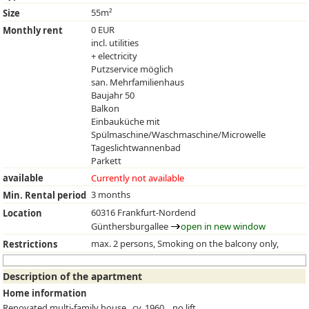
55m²
Size
0 EUR
Monthly rent
incl. utilities
+ electricity
Putzservice möglich
san. Mehrfamilienhaus
Baujahr 50
Balkon
Einbauküche mit
Spülmaschine/Waschmaschine/Microwelle
Tageslichtwannenbad
Parkett
available
Currently not available
3 months
Min. Rental period
60316 Frankfurt-Nordend
Location
Günthersburgallee
open in new window
max. 2 persons, Smoking on the balcony only,
Restrictions
Description of the apartment
Home information
Renovated multi-family house , cy. 1960, , no lift