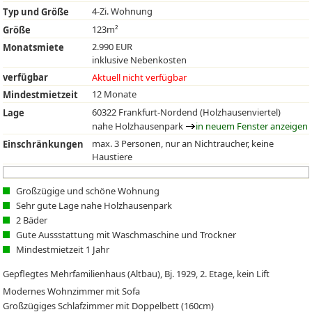
4-Zi. Wohnung
Typ und Größe
123m²
Größe
2.990 EUR
Monatsmiete
inklusive Nebenkosten
verfügbar
Aktuell nicht verfügbar
12 Monate
Mindestmietzeit
60322 Frankfurt-Nordend (Holzhausenviertel)
Lage
nahe Holzhausenpark
in neuem Fenster anzeigen
max. 3 Personen, nur an Nichtraucher, keine
Einschränkungen
Haustiere
Großzügige und schöne Wohnung
Sehr gute Lage nahe Holzhausenpark
2 Bäder
Gute Aussstattung mit Waschmaschine und Trockner
Mindestmietzeit 1 Jahr
Gepflegtes Mehrfamilienhaus (Altbau), Bj. 1929, 2. Etage, kein Lift
Modernes Wohnzimmer mit Sofa
Großzügiges Schlafzimmer mit Doppelbett (160cm)