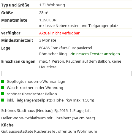
1-Zi. Wohnung
Typ und Größe
28m²
Größe
1.390 EUR
Monatsmiete
inklusive Nebenkosten und Tiefgaragenplatz
verfügbar
Aktuell nicht verfügbar
3 Monate
Mindestmietzeit
60486 Frankfurt-Europaviertel
Lage
Römischer Ring
in neuem Fenster anzeigen
max. 1 Person, Rauchen auf dem Balkon, keine
Einschränkungen
Haustiere
Gepflegte moderne Wohnanlage
Waschtrockner in der Wohnung
schöner überdachter Balkon
inkl. Tiefgaragenstellplatz (Höhe Pkw max. 1.50m)
Schönes Stadthaus (Neubau), Bj. 2015, 1. Etage, Lift
Heller Wohn-/Schlafraum mit Einzelbett (140cm breit)
Küche
Gut ausgestattete Küchenzeile , offen zum Wohnraum