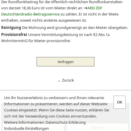
Der Rundfunkbeitrag für die öffentlich-rechtlichen Rundfunkanstalten
von derzeit 18,36 Euro ist vom Mieter direkt an
ARD ZDF
Deutschlandradio-Beitragsservice
zu zahlen. Er ist nicht in der Miete
enthalten, soweit nichts anderes ausgewiesen ist.
Reinigung
Die Wohnung wird grundgereinigt an den Mieter übergeben.
Provisionsfrei
Unsere Vermittlungsleistung ist nach §2 Abs.1a
WohnVermittG für Mieter provisionsfrei
Anfragen
← Zurück
Um Ihr Nutzererlebnis zu verbessern und Ihnen relevante
Informationen zu präsentieren, werden auf dieser Webseite
Suchen
Mieter-Info
Cookies eingesetzt. Wenn Sie diese Seite nutzen, erklären Sie
sich mit der Verwendung von Cookies einverstanden.
Vermieten
Vermieter-Info
Weitere Informationen:
Datenschutz-Erklärung
Verkaufen
Jobs
Anfragen
Merken
Individuelle Einstellungen