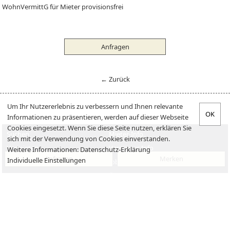
WohnVermittG für Mieter provisionsfrei
Anfragen
← Zurück
Um Ihr Nutzererlebnis zu verbessern und Ihnen relevante
Informationen zu präsentieren, werden auf dieser Webseite
Cookies eingesetzt. Wenn Sie diese Seite nutzen, erklären Sie
Suchen
Mieter-Info
sich mit der Verwendung von Cookies einverstanden.
Vermieten
Vermieter-Info
Weitere Informationen:
Datenschutz-Erklärung
Anfragen
Merken
Individuelle Einstellungen
Verkaufen
Jobs
Kaufen
Über uns
Impressum
Datenschutzerklärung
Kontakt