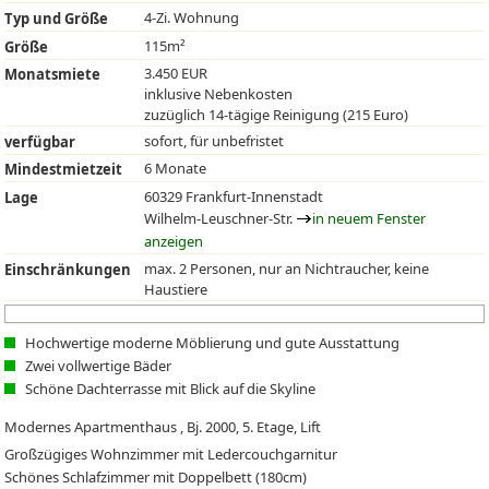
4-Zi. Wohnung
Typ und Größe
115m²
Größe
3.450 EUR
Monatsmiete
inklusive Nebenkosten
zuzüglich 14-tägige Reinigung (215 Euro)
sofort, für unbefristet
verfügbar
6 Monate
Mindestmietzeit
60329 Frankfurt-Innenstadt
Lage
Wilhelm-Leuschner-Str.
in neuem Fenster
anzeigen
max. 2 Personen, nur an Nichtraucher, keine
Einschränkungen
Haustiere
Hochwertige moderne Möblierung und gute Ausstattung
Zwei vollwertige Bäder
Schöne Dachterrasse mit Blick auf die Skyline
Modernes Apartmenthaus , Bj. 2000, 5. Etage, Lift
Großzügiges Wohnzimmer mit Ledercouchgarnitur
Schönes Schlafzimmer mit Doppelbett (180cm)