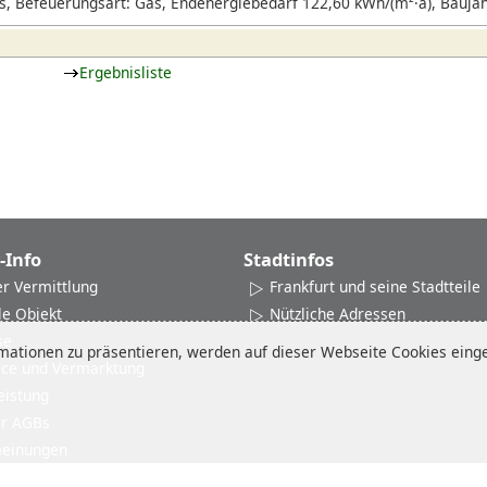
, Befeuerungsart: Gas, Endenergiebedarf 122,60 kWh/(m²·a), Bauja
Ergebnisliste
-Info
Stadtinfos
er Vermittlung
Frankfurt und seine Stadtteile
le Objekt
Nützliche Adressen
se
ationen zu präsentieren, werden auf dieser Webseite Cookies einges
ice und Vermarktung
eistung
er AGBs
einungen
Impressum