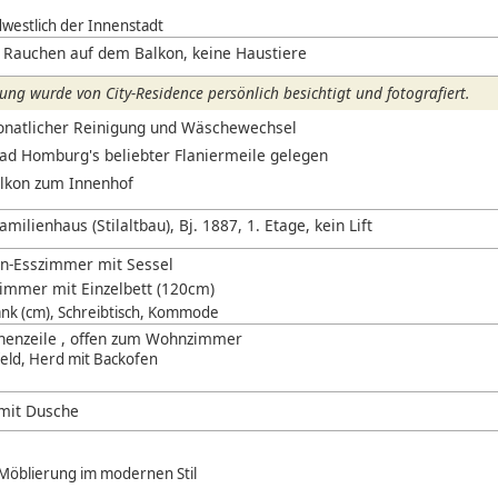
westlich der Innenstadt
 Rauchen auf dem Balkon, keine Haustiere
ng wurde von City-Residence persönlich besichtigt und fotografiert.
onatlicher Reinigung und Wäschewechsel
Bad Homburg's beliebter Flaniermeile gelegen
lkon zum Innenhof
ilienhaus (Stilaltbau), Bj. 1887, 1. Etage, kein Lift
-Esszimmer mit Sessel
zimmer mit Einzelbett (120cm)
ank (cm), Schreibtisch, Kommode
chenzeile , offen zum Wohnzimmer
eld, Herd mit Backofen
 mit Dusche
 Möblierung im modernen Stil