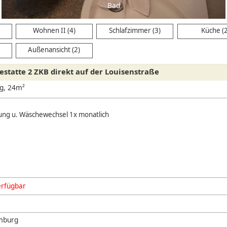
Bad
Wohnen II (4)
Schlafzimmer (3)
Küche (
Außenansicht (2)
statte 2 ZKB direkt auf der Louisenstraße
g, 24m²
gung u. Wäschewechsel 1x monatlich
erfügbar
mburg