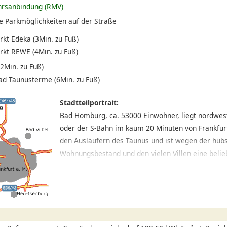
hrsanbindung (RMV)
e Parkmöglichkeiten auf der Straße
kt Edeka (3Min. zu Fuß)
kt REWE (4Min. zu Fuß)
(2Min. zu Fuß)
bad Taunusterme (6Min. zu Fuß)
Stadtteilportrait:
Bad Homburg, ca. 53000 Einwohner, liegt nordwest
oder der S-Bahn im kaum 20 Minuten von Frankfurt 
den Ausläufern des Taunus und ist wegen der hüb
Wohnungsbestand und den vielen Villen eine belieb
Louisenstraße mit ihren zahlreichen Geschäften un
west-östlicher Richtung, nördlich davon findet sic
großen Park, südlich das Schloss, das von einig
ist.