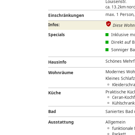
Louisenstr.
ca. 13.2km nord
max. 1 Person,
Einschränkungen
Infos:
Diese Wohnu
Specials
Inklusive m
Direkt auf 
Sonniger Ba
Schönes Mehrfam
Hausinfo
Modernes Wohn
Wohnräume
Kleines Schlaf
Kleiderschr
Praktische Kü
Küche
Ceran-Kochf
Kühlschrank
Bad
Saniertes Bad
Ausstattung
Allgemein
funktionale
Parkett