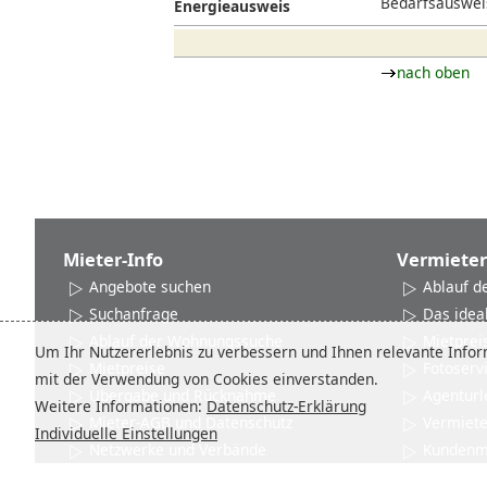
Bedarfsausweis
Energieausweis
nach oben
Mieter-Info
Vermieter
Angebote suchen
Ablauf d
Suchanfrage
Das idea
Ablauf der Wohnungssuche
Mietprei
Um Ihr Nutzererlebnis zu verbessern und Ihnen relevante Inform
Mietpreise
Fotoserv
mit der Verwendung von Cookies einverstanden.
Übergabe und Rücknahme
Agenturl
Weitere Informationen:
Datenschutz-Erklärung
Mieter-AGB und Datenschutz
Vermiet
Individuelle Einstellungen
Netzwerke und Verbände
Kundenm
Kontakt
Kontakt