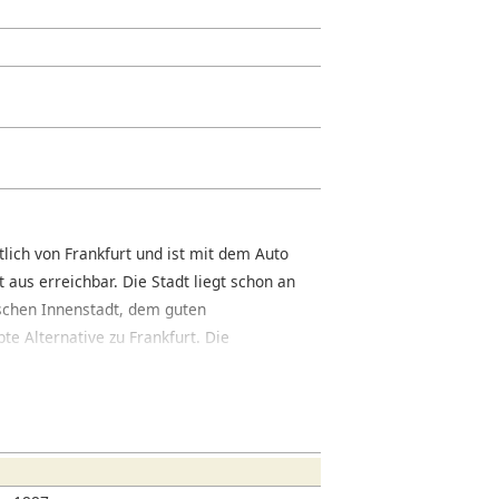
lich von Frankfurt und ist mit dem Auto
aus erreichbar. Die Stadt liegt schon an
schen Innenstadt, dem guten
te Alternative zu Frankfurt. Die
d Restaurants durchzieht die Stadt in
h das elegante Kurviertel mit seinem
en Gassen mit Fachwerkhäusern umstanden