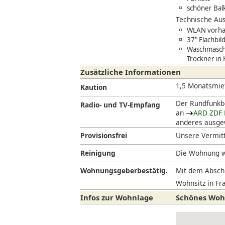
schöner Bal
Technische Aus
WLAN vorhan
37" Flachbil
Waschmaschi
Trockner in
Zusätzliche Informationen
1,5 Monatsmie
Kaution
Der Rundfunkbe
Radio- und TV-Empfang
an
ARD ZDF 
anderes ausgew
Provisionsfrei
Unsere Vermitt
Reinigung
Die Wohnung w
Wohnungsgeberbestätig.
Mit dem Abschl
Wohnsitz in Fra
Infos zur Wohnlage
Schönes Woh