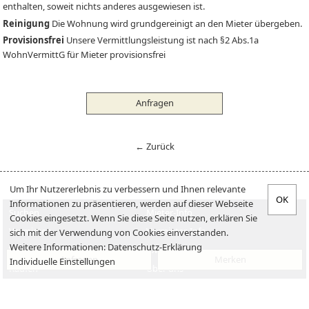
enthalten, soweit nichts anderes ausgewiesen ist.
Reinigung
Die Wohnung wird grundgereinigt an den Mieter übergeben.
Provisionsfrei
Unsere Vermittlungsleistung ist nach §2 Abs.1a
WohnVermittG für Mieter provisionsfrei
Anfragen
← Zurück
Um Ihr Nutzererlebnis zu verbessern und Ihnen relevante
Informationen zu präsentieren, werden auf dieser Webseite
Suchen
Mieter-Info
Cookies eingesetzt. Wenn Sie diese Seite nutzen, erklären Sie
Vermieten
Vermieter-Info
sich mit der Verwendung von Cookies einverstanden.
Weitere Informationen:
Datenschutz-Erklärung
Verkaufen
Jobs
Anfragen
Merken
Individuelle Einstellungen
Kaufen
Über uns
Impressum
Datenschutzerklärung
Kontakt