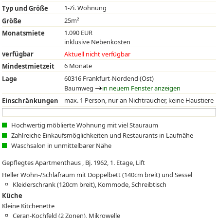
1-Zi. Wohnung
Typ und Größe
25m²
Größe
1.090 EUR
Monatsmiete
inklusive Nebenkosten
verfügbar
Aktuell nicht verfügbar
6 Monate
Mindestmietzeit
60316 Frankfurt-Nordend (Ost)
Lage
Baumweg
in neuem Fenster anzeigen
max. 1 Person, nur an Nichtraucher, keine Haustiere
Einschränkungen
Hochwertig möblierte Wohnung mit viel Stauraum
Zahlreiche Einkaufsmöglichkeiten und Restaurants in Laufnähe
Waschsalon in unmittelbarer Nähe
Gepflegtes Apartmenthaus , Bj. 1962, 1. Etage, Lift
Heller Wohn-/Schlafraum mit Doppelbett (140cm breit) und Sessel
Kleiderschrank (120cm breit), Kommode, Schreibtisch
Küche
Kleine Kitchenette
Ceran-Kochfeld (2 Zonen), Mikrowelle