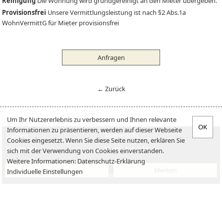
Reinigung
Die Wohnung wird grundgereinigt an den Mieter übergeben.
Provisionsfrei
Unsere Vermittlungsleistung ist nach §2 Abs.1a
WohnVermittG für Mieter provisionsfrei
Anfragen
← Zurück
Um Ihr Nutzererlebnis zu verbessern und Ihnen relevante
Informationen zu präsentieren, werden auf dieser Webseite
Suchen
Mieter-Info
Cookies eingesetzt. Wenn Sie diese Seite nutzen, erklären Sie
Vermieten
Vermieter-Info
sich mit der Verwendung von Cookies einverstanden.
Weitere Informationen:
Datenschutz-Erklärung
Verkaufen
Jobs
Anfragen
Merken
Individuelle Einstellungen
Kaufen
Über uns
Impressum
Datenschutzerklärung
Kontakt