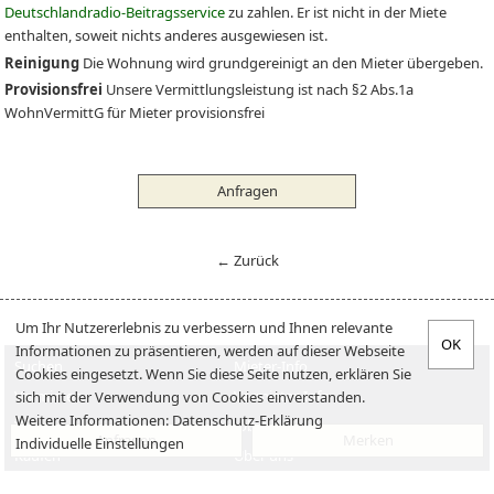
Deutschlandradio-Beitragsservice
zu zahlen. Er ist nicht in der Miete
enthalten, soweit nichts anderes ausgewiesen ist.
Reinigung
Die Wohnung wird grundgereinigt an den Mieter übergeben.
Provisionsfrei
Unsere Vermittlungsleistung ist nach §2 Abs.1a
WohnVermittG für Mieter provisionsfrei
Anfragen
← Zurück
Um Ihr Nutzererlebnis zu verbessern und Ihnen relevante
Informationen zu präsentieren, werden auf dieser Webseite
Suchen
Mieter-Info
Cookies eingesetzt. Wenn Sie diese Seite nutzen, erklären Sie
Vermieten
Vermieter-Info
sich mit der Verwendung von Cookies einverstanden.
Weitere Informationen:
Datenschutz-Erklärung
Verkaufen
Jobs
Anfragen
Merken
Individuelle Einstellungen
Kaufen
Über uns
Impressum
Datenschutzerklärung