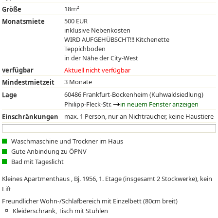
18m²
Größe
500 EUR
Monatsmiete
inklusive Nebenkosten
WIRD AUFGEHÜBSCHT!!! Kitchenette
Teppichboden
in der Nähe der City-West
verfügbar
Aktuell nicht verfügbar
3 Monate
Mindestmietzeit
60486 Frankfurt-Bockenheim (Kuhwaldsiedlung)
Lage
Philipp-Fleck-Str.
in neuem Fenster anzeigen
max. 1 Person, nur an Nichtraucher, keine Haustiere
Einschränkungen
Waschmaschine und Trockner im Haus
Gute Anbindung zu ÖPNV
Bad mit Tageslicht
Kleines Apartmenthaus , Bj. 1956, 1. Etage (insgesamt 2 Stockwerke), kein
Lift
Freundlicher Wohn-/Schlafbereich mit Einzelbett (80cm breit)
Kleiderschrank, Tisch mit Stühlen