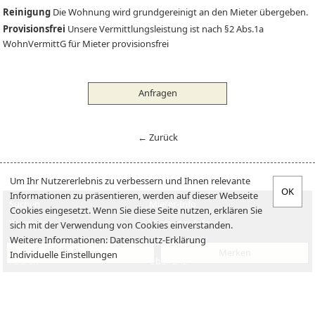
Reinigung
Die Wohnung wird grundgereinigt an den Mieter übergeben.
Provisionsfrei
Unsere Vermittlungsleistung ist nach §2 Abs.1a
WohnVermittG für Mieter provisionsfrei
Anfragen
← Zurück
Um Ihr Nutzererlebnis zu verbessern und Ihnen relevante
Informationen zu präsentieren, werden auf dieser Webseite
Suchen
Mieter-Info
Cookies eingesetzt. Wenn Sie diese Seite nutzen, erklären Sie
Vermieten
Vermieter-Info
sich mit der Verwendung von Cookies einverstanden.
Weitere Informationen:
Datenschutz-Erklärung
Verkaufen
Jobs
Anfragen
Merken
Individuelle Einstellungen
Kaufen
Über uns
Impressum
Datenschutzerklärung
Kontakt