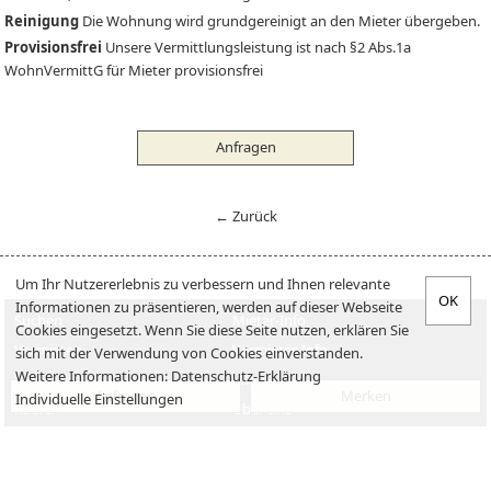
Reinigung
Die Wohnung wird grundgereinigt an den Mieter übergeben.
Provisionsfrei
Unsere Vermittlungsleistung ist nach §2 Abs.1a
WohnVermittG für Mieter provisionsfrei
Anfragen
← Zurück
Um Ihr Nutzererlebnis zu verbessern und Ihnen relevante
Informationen zu präsentieren, werden auf dieser Webseite
Suchen
Mieter-Info
Cookies eingesetzt. Wenn Sie diese Seite nutzen, erklären Sie
Vermieten
Vermieter-Info
sich mit der Verwendung von Cookies einverstanden.
Weitere Informationen:
Datenschutz-Erklärung
Verkaufen
Jobs
Anfragen
Merken
Individuelle Einstellungen
Kaufen
Über uns
Impressum
Datenschutzerklärung
Kontakt