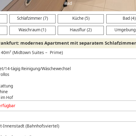
Bad
Schlafzimmer (7)
Küche (5)
Bad (4)
Waschraum (1)
Hausflur (2)
Umgebung 
ankfurt: modernes Apartment mit separatem Schlafzimme
 40m² (Midtown Suites – Prime)
net/14-tägig Reinigung/Wäschewechsel
ollos
tattung
hine
 im Hof
erfügbar
t-Innenstadt (Bahnhofsviertel)