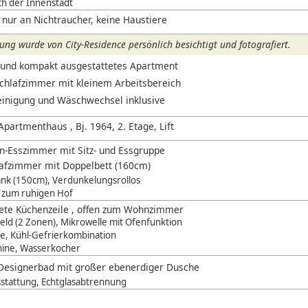
ch der Innenstadt
 nur an Nichtraucher, keine Haustiere
ng wurde von City-Residence persönlich besichtigt und fotografiert.
und kompakt ausgestattetes Apartment
chlafzimmer mit kleinem Arbeitsbereich
einigung und Wäschwechsel inklusive
partmenthaus , Bj. 1964, 2. Etage, Lift
n-Esszimmer mit Sitz- und Essgruppe
afzimmer mit Doppelbett (160cm)
ank (150cm), Verdunkelungsrollos
 zum ruhigen Hof
tete Küchenzeile , offen zum Wohnzimmer
eld (2 Zonen), Mikrowelle mit Ofenfunktion
e, Kühl-Gefrierkombination
hine, Wasserkocher
Designerbad mit großer ebenerdiger Dusche
stattung, Echtglasabtrennung