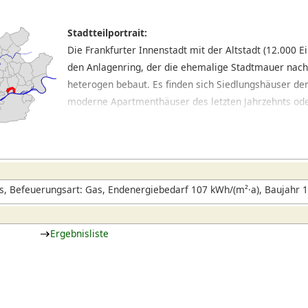
Stadtteilportrait:
Die Frankfurter Innenstadt mit der Altstadt (12.000 
den Anlagenring, der die ehemalige Stadtmauer nachz
heterogen bebaut. Es finden sich Siedlungshäuser de
moderne Apartmenthäuser des letzten Jahrzehnts ode
Vorkriegsbebauung. In manchen Teilen, wie dem Bahnh
gezählt werden kann, herrschen dagegen Straßenzüg
vor. Im Innenstadtkern rund um Hauptwache und Zeil h
während sich in den Seitenstraßen nette Cafés und i
haben.
, Befeuerungsart: Gas, Endenergiebedarf 107 kWh/(m²·a), Baujahr 
Ergebnisliste