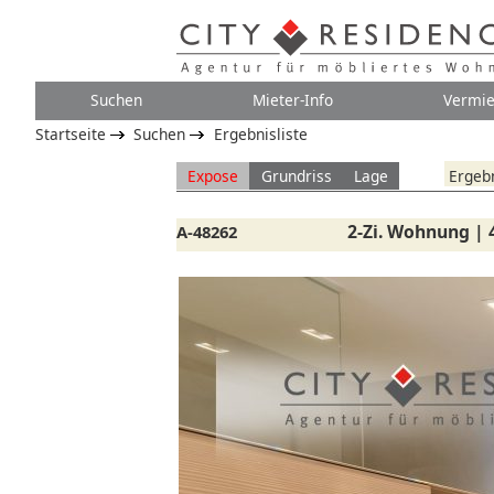
Suchen
Mieter-Info
Vermie
Startseite
Suchen
Ergebnisliste
Expose
Grundriss
Lage
Ergebn
2-Zi. Wohnung | 
A-48262