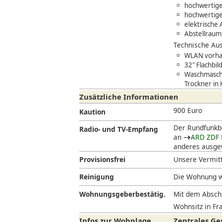
hochwertige
hochwertige
elektrische
Abstellraum
Technische Aus
WLAN vorhan
32" Flachbil
Waschmasch
Trockner in
Zusätzliche Informationen
900 Euro
Kaution
Der Rundfunkbe
Radio- und TV-Empfang
an
ARD ZDF 
anderes ausgew
Provisionsfrei
Unsere Vermitt
Reinigung
Die Wohnung w
Wohnungsgeberbestätig.
Mit dem Abschl
Wohnsitz in Fra
Infos zur Wohnlage
Zentrales Ges