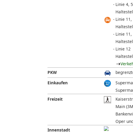
Linie 4, 5
Halteste
Linie 11,
Haltestel
Linie 11,
Halteste
Linie 12
Halteste
Verke
PKW
begrenzt
Einkaufen
Supermar
Supermar
Freizeit
Kaiserst
Main (3M
Bankenvie
Oper und
Innenstadt