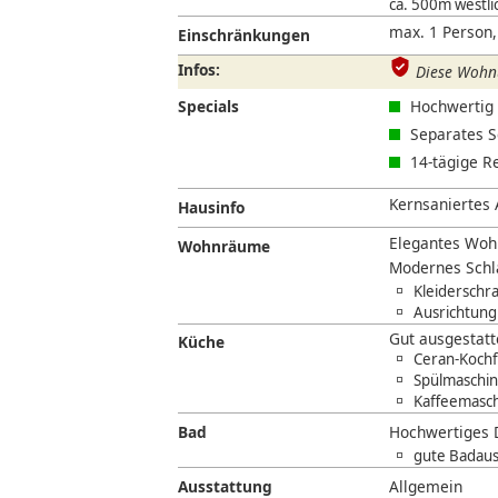
ca. 500m westli
max. 1 Person,
Einschränkungen
Infos:
Diese Wohnu
Specials
Hochwertig 
Separates S
14-tägige R
Kernsaniertes A
Hausinfo
Elegantes Woh
Wohnräume
Modernes Schl
Kleiderschr
Ausrichtung
Gut ausgestat
Küche
Ceran-Kochf
Spülmaschin
Kaffeemasc
Bad
Hochwertiges 
gute Badaus
Ausstattung
Allgemein