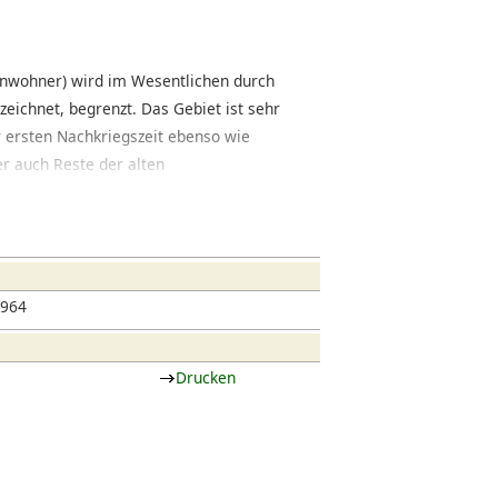
Einwohner) wird im Wesentlichen durch
eichnet, begrenzt. Das Gebiet ist sehr
r ersten Nachkriegszeit ebenso wie
r auch Reste der alten
ofsviertel, das auch zur Innenstadt
e mit klassischer Gründerzeitbebauung
at sich der Einzelhandel etabliert,
nteressante Restaurants niedergelassen
1964
Drucken