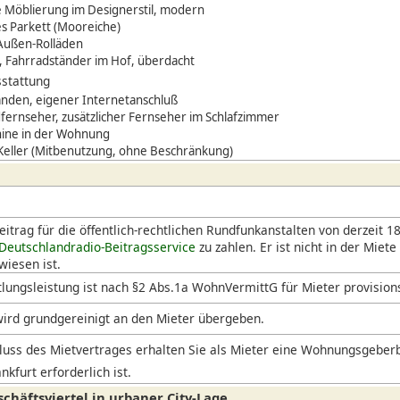
 Möblierung im Designerstil, modern
s Parkett (Mooreiche)
 Außen-Rolläden
, Fahrradständer im Hof, überdacht
stattung
den, eigener Internetanschluß
dfernseher, zusätzlicher Fernseher im Schlafzimmer
ine in der Wohnung
 Keller (Mitbenutzung, ohne Beschränkung)
itrag für die öffentlich-rechtlichen Rundfunkanstalten von derzeit 18
Deutschlandradio-Beitragsservice
zu zahlen. Er ist nicht in der Miete
iesen ist.
lungsleistung ist nach §2 Abs.1a WohnVermittG für Mieter provision
ird grundgereinigt an den Mieter übergeben.
uss des Mietvertrages erhalten Sie als Mieter eine Wohnungsgeberb
nkfurt erforderlich ist.
chäftsviertel in urbaner City-Lage