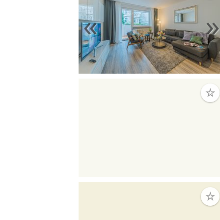
«
☆
«
☆