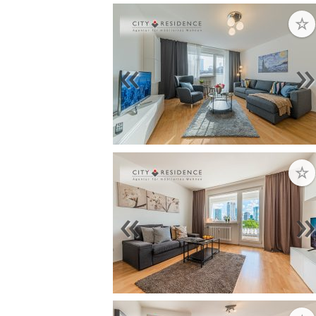
☆
«
☆
«