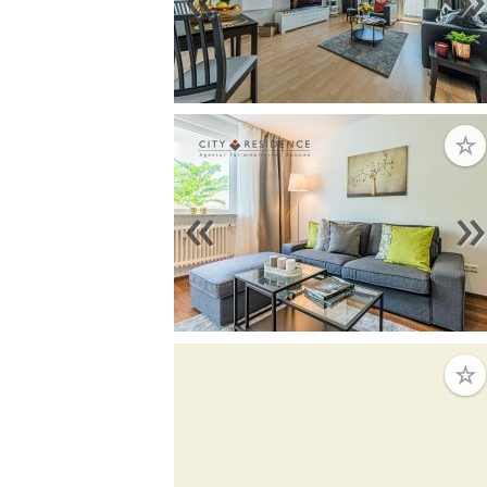
☆
«
☆