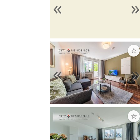
«
☆
«
☆
«