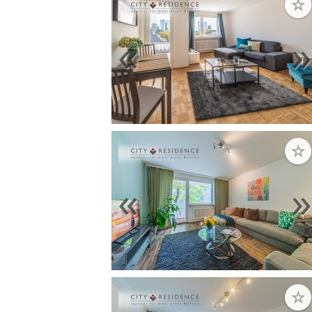
☆
«
☆
«
☆