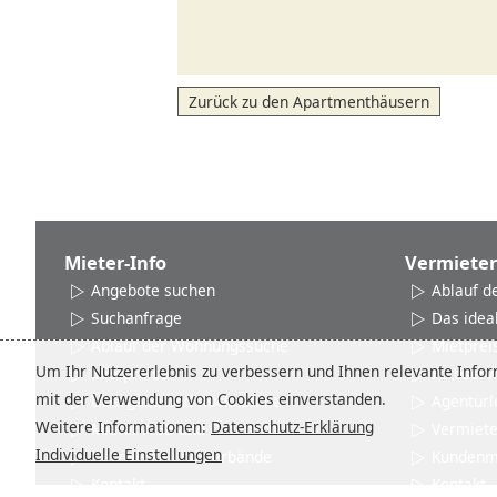
Zurück zu den Apartmenthäusern
Mieter-Info
Vermieter
Angebote suchen
Ablauf d
Suchanfrage
Das idea
Ablauf der Wohnungssuche
Mietprei
Um Ihr Nutzererlebnis zu verbessern und Ihnen relevante Inform
Mietpreise
Fotoserv
mit der Verwendung von Cookies einverstanden.
Übergabe und Rücknahme
Agenturl
Weitere Informationen:
Datenschutz-Erklärung
Mieter-AGB und Datenschutz
Vermiet
Individuelle Einstellungen
Netzwerke und Verbände
Kundenm
Kontakt
Kontakt