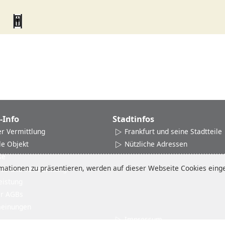
-Info
Stadtinfos
er Vermittlung
Frankfurt und seine Stadtteile
le Objekt
Nützliche Adressen
se
ationen zu präsentieren, werden auf dieser Webseite Cookies einges
ice und Vermarktung
eistung
er AGBs
einungen
Impressum