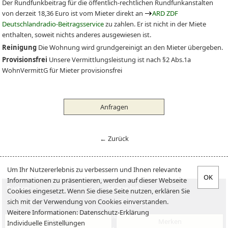
Der Rundfunkbeitrag für die öffentlich-rechtlichen Rundfunkanstalten
von derzeit 18,36 Euro ist vom Mieter direkt an
ARD ZDF
Deutschlandradio-Beitragsservice
zu zahlen. Er ist nicht in der Miete
enthalten, soweit nichts anderes ausgewiesen ist.
Reinigung
Die Wohnung wird grundgereinigt an den Mieter übergeben.
Provisionsfrei
Unsere Vermittlungsleistung ist nach §2 Abs.1a
WohnVermittG für Mieter provisionsfrei
Anfragen
← Zurück
Um Ihr Nutzererlebnis zu verbessern und Ihnen relevante
Informationen zu präsentieren, werden auf dieser Webseite
Suchen
Mieter-Info
Cookies eingesetzt. Wenn Sie diese Seite nutzen, erklären Sie
sich mit der Verwendung von Cookies einverstanden.
Vermieten
Vermieter-Info
Weitere Informationen:
Datenschutz-Erklärung
Verkaufen
Jobs
Anfragen
Merken
Individuelle Einstellungen