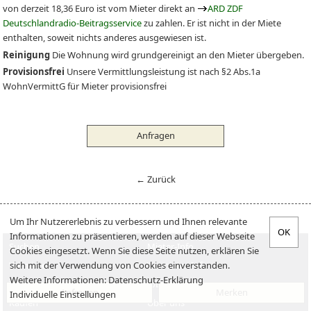
von derzeit 18,36 Euro ist vom Mieter direkt an
ARD ZDF
Deutschlandradio-Beitragsservice
zu zahlen. Er ist nicht in der Miete
enthalten, soweit nichts anderes ausgewiesen ist.
Reinigung
Die Wohnung wird grundgereinigt an den Mieter übergeben.
Provisionsfrei
Unsere Vermittlungsleistung ist nach §2 Abs.1a
WohnVermittG für Mieter provisionsfrei
Anfragen
← Zurück
Um Ihr Nutzererlebnis zu verbessern und Ihnen relevante
Informationen zu präsentieren, werden auf dieser Webseite
Suchen
Mieter-Info
Cookies eingesetzt. Wenn Sie diese Seite nutzen, erklären Sie
sich mit der Verwendung von Cookies einverstanden.
Vermieten
Vermieter-Info
Weitere Informationen:
Datenschutz-Erklärung
Verkaufen
Jobs
Anfragen
Merken
Individuelle Einstellungen
Kaufen
Über uns