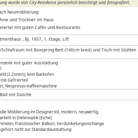
ng wurde von City-Residence persönlich besichtigt und fotografiert.
nach Neumöblierung
ine und Trockner im Haus
Viertel mit guten Cafés und Restaurants
menthaus , Bj. 1957, 1. Etage, Lift
Schlafraum mit Boxspring-Bett (140cm breit) und Tisch mit Stühlen
zeile mit guter Ausstattung
l
eld (2 Zonen), kein Backofen
mit Gefrierteil
r, Nespresso-Kaffeemaschine
s Bad mit Dusche
lle Möblierung im Designerstil, modern, neuwertig
kett in Dielenoptik (Eiche)
Fenster, französischer Balkon, Verdunkelungsvorhänge
gehört nicht zur Standardausstattung