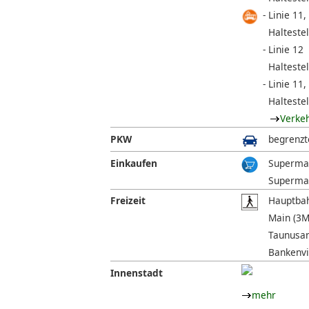
Linie 11,
Haltestel
Linie 12
Halteste
Linie 11,
Halteste
Verke
PKW
begrenzt
Einkaufen
Supermar
Supermar
Freizeit
Hauptbah
Main (3M
Taunusan
Bankenvie
Innenstadt
mehr