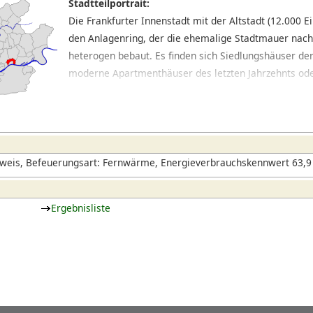
Stadtteilportrait:
Die Frankfurter Innenstadt mit der Altstadt (12.000 
den Anlagenring, der die ehemalige Stadtmauer nachz
heterogen bebaut. Es finden sich Siedlungshäuser de
moderne Apartmenthäuser des letzten Jahrzehnts ode
Vorkriegsbebauung. In manchen Teilen, wie dem Bahnh
gezählt werden kann, herrschen dagegen Straßenzüg
vor. Im Innenstadtkern rund um Hauptwache und Zeil h
während sich in den Seitenstraßen nette Cafés und i
haben.
weis, Befeuerungsart: Fernwärme, Energieverbrauchskennwert 63,9 
Ergebnisliste