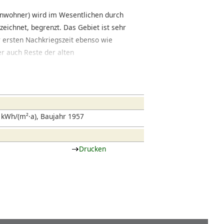
Einwohner) wird im Wesentlichen durch
eichnet, begrenzt. Das Gebiet ist sehr
r ersten Nachkriegszeit ebenso wie
r auch Reste der alten
ofsviertel, das auch zur Innenstadt
e mit klassischer Gründerzeitbebauung
at sich der Einzelhandel etabliert,
nteressante Restaurants niedergelassen
kWh/(m²·a), Baujahr 1957
Drucken