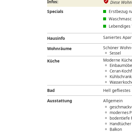
Infos:
Diese Wohnu
Specials
Erstbezug 
Waschmasch
Lebendiges 
Saniertes Apart
Hausinfo
Schöner Wohn-/
Wohnräume
Sessel
Moderne Küchen
Küche
Einbaumöbe
Ceran-Kochf
Kühlschrank 
Wasserkoche
Bad
Hell geflieste
Ausstattung
Allgemein
geschmackvo
modernes Par
bodentiefe 
Handtücher 
Balkon