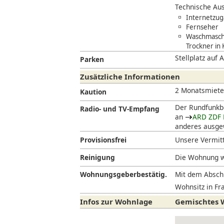
Technische Aus
Internetzug
Fernseher
Waschmaschi
Trockner in
Stellplatz auf 
Parken
Zusätzliche Informationen
2 Monatsmiet
Kaution
Der Rundfunkbe
Radio- und TV-Empfang
an
ARD ZDF 
anderes ausgew
Provisionsfrei
Unsere Vermitt
Reinigung
Die Wohnung w
Wohnungsgeberbestätig.
Mit dem Abschl
Wohnsitz in Fra
Infos zur Wohnlage
Gemischtes W