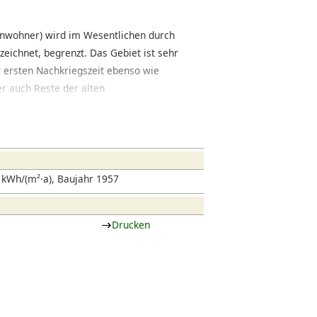
Einwohner) wird im Wesentlichen durch
eichnet, begrenzt. Das Gebiet ist sehr
r ersten Nachkriegszeit ebenso wie
r auch Reste der alten
ofsviertel, das auch zur Innenstadt
e mit klassischer Gründerzeitbebauung
at sich der Einzelhandel etabliert,
nteressante Restaurants niedergelassen
kWh/(m²·a), Baujahr 1957
Drucken