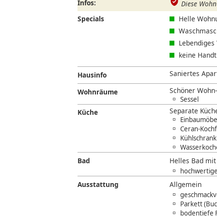
Infos:
Diese Wohnu
Specials
Helle Wohnu
Waschmasch
Lebendiges 
keine Handt
Saniertes Apart
Hausinfo
Schöner Wohn-/
Wohnräume
Sessel
Separate Küche
Küche
Einbaumöbel
Ceran-Kochf
Kühlschrank 
Wasserkoche
Bad
Helles Bad mi
hochwertige
Ausstattung
Allgemein
geschmackvo
Parkett (Bu
bodentiefe 