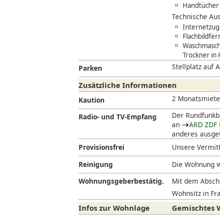
Handtücher 
Technische Aus
Internetzug
Flachbildfe
Waschmaschi
Trockner in
Stellplatz auf 
Parken
Zusätzliche Informationen
2 Monatsmiet
Kaution
Der Rundfunkbe
Radio- und TV-Empfang
an
ARD ZDF 
anderes ausgew
Provisionsfrei
Unsere Vermitt
Reinigung
Die Wohnung w
Wohnungsgeberbestätig.
Mit dem Abschl
Wohnsitz in Fra
Infos zur Wohnlage
Gemischtes W