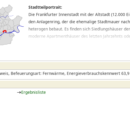
Stadtteilportrait:
Die Frankfurter Innenstadt mit der Altstadt (12.000 
den Anlagenring, der die ehemalige Stadtmauer nachz
heterogen bebaut. Es finden sich Siedlungshäuser de
moderne Apartmenthäuser des letzten Jahrzehnts ode
Vorkriegsbebauung. In manchen Teilen, wie dem Bahnh
gezählt werden kann, herrschen dagegen Straßenzüg
vor. Im Innenstadtkern rund um Hauptwache und Zeil h
während sich in den Seitenstraßen nette Cafés und i
haben.
weis, Befeuerungsart: Fernwärme, Energieverbrauchskennwert 63,9 
Ergebnisliste