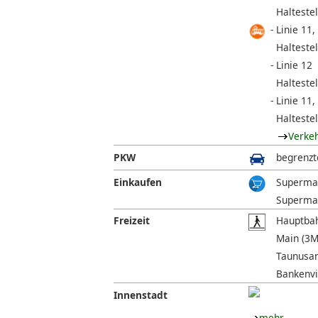
Halteste
Linie 11,
Haltestel
Linie 12
Halteste
Linie 11,
Halteste
Verke
PKW
begrenzt
Einkaufen
Supermar
Supermar
Freizeit
Hauptbah
Main (3M
Taunusan
Bankenvie
Innenstadt
mehr