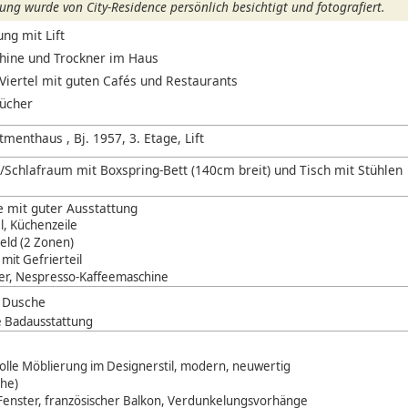
ng wurde von City-Residence persönlich besichtigt und fotografiert.
ng mit Lift
ine und Trockner im Haus
Viertel mit guten Cafés und Restaurants
ücher
menthaus , Bj. 1957, 3. Etage, Lift
Schlafraum mit Boxspring-Bett (140cm breit) und Tisch mit Stühlen
 mit guter Ausstattung
, Küchenzeile
eld (2 Zonen)
mit Gefrierteil
r, Nespresso-Kaffeemaschine
t Dusche
 Badausstattung
lle Möblierung im Designerstil, modern, neuwertig
che)
Fenster, französischer Balkon, Verdunkelungsvorhänge