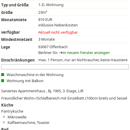
1-Zi. Wohnung
Typ und Größe
23m²
Größe
810 EUR
Monatsmiete
inklusive Nebenkosten
verfügbar
Aktuell nicht verfügbar
3 Monate
Mindestmietzeit
63067 Offenbach
Lage
Berliner Str.
in neuem Fenster anzeigen
max. 1 Person, nur an Nichtraucher, keine Haustiere
Einschränkungen
Waschmaschine in der Wohnung
Wohnung mit Balkon
Saniertes Apartmenthaus , Bj. 1965, 3. Etage, Lift
Freundlicher Wohn-/Schlafbereich mit Einzelbett (100cm breit) und Sessel
Küche
Pantryküche
Mikrowelle
Kaffeemaschine, Toaster
Bad