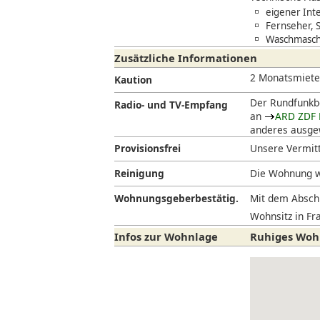
eigener Int
Fernseher, 
Waschmaschi
Zusätzliche Informationen
2 Monatsmiet
Kaution
Der Rundfunkbe
Radio- und TV-Empfang
an
ARD ZDF 
anderes ausgew
Provisionsfrei
Unsere Vermitt
Reinigung
Die Wohnung w
Wohnungsgeberbestätig.
Mit dem Abschl
Wohnsitz in Fra
Infos zur Wohnlage
Ruhiges Woh