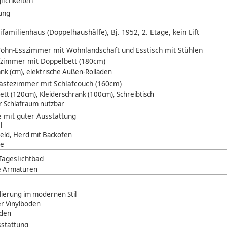
lichkeiten
ung
familienhaus (Doppelhaushälfe), Bj. 1952, 2. Etage, kein Lift
ohn-Esszimmer mit Wohnlandschaft und Esstisch mit Stühlen
fzimmer mit Doppelbett (180cm)
ank (cm), elektrische Außen-Rolläden
Gästezimmer mit Schlafcouch (160cm)
ett (120cm), Kleiderschrank (100cm), Schreibtisch
er Schlafraum nutzbar
 mit guter Ausstattung
l
eld, Herd mit Backofen
ne
Tageslichtbad
e Armaturen
ierung im modernen Stil
r Vinylboden
äden
stattung