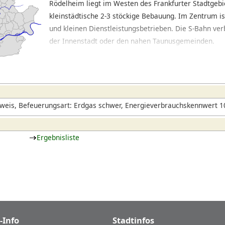
Rödelheim liegt im Westen des Frankfurter Stadtgebi
kleinstädtische 2-3 stöckige Bebauung. Im Zentrum is
und kleinen Dienstleistungsbetrieben. Die S-Bahn ve
der Innenstadt oder den nahen Taunusgemeinden.
weis, Befeuerungsart: Erdgas schwer, Energieverbrauchskennwert 1
Ergebnisliste
-Info
Stadtinfos