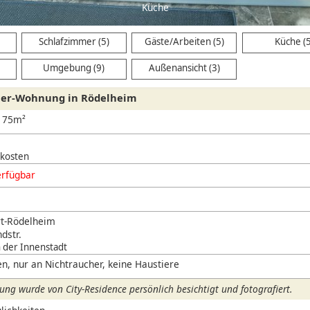
Küche
Schlafzimmer (5)
Gäste/Arbeiten (5)
Küche (
Umgebung (9)
Außenansicht (3)
mer-Wohnung in Rödelheim
, 75m²
nkosten
erfügbar
rt-Rödelheim
dstr.
h der Innenstadt
n, nur an Nichtraucher, keine Haustiere
ng wurde von City-Residence persönlich besichtigt und fotografiert.