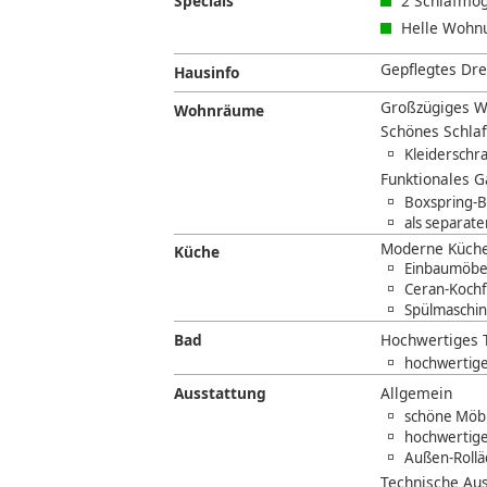
Specials
2 Schlafmög
Helle Wohn
Gepflegtes Drei
Hausinfo
Großzügiges W
Wohnräume
Schönes Schla
Kleiderschr
Funktionales 
Boxspring-B
als separat
Moderne Küche
Küche
Einbaumöbe
Ceran-Kochf
Spülmaschi
Bad
Hochwertiges 
hochwertig
Ausstattung
Allgemein
schöne Möbl
hochwertige
Außen-Roll
Technische Aus