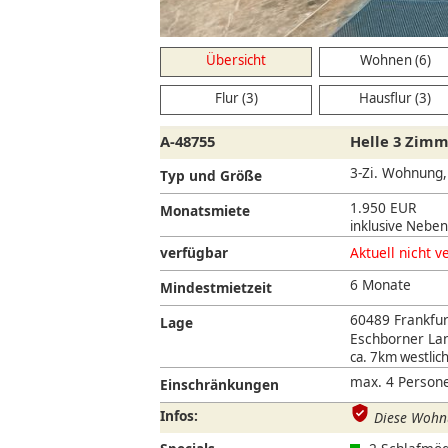
Übersicht
Wohnen (6)
Flur (3)
Hausflur (3)
A-48755
Helle 3 Zim
3-Zi. Wohnung
Typ und Größe
1.950 EUR
Monatsmiete
inklusive Nebe
verfügbar
Aktuell nicht v
6 Monate
Mindestmietzeit
60489 Frankfu
Lage
Eschborner Lan
ca. 7km westlic
max. 4 Persone
Einschränkungen
Infos:
Diese Wohnu