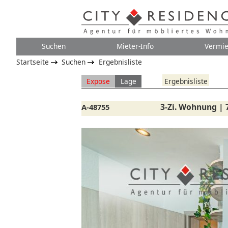
Suchen
Mieter-Info
Vermie
Startseite
Suchen
Ergebnisliste
Expose
Lage
Ergebnisliste
3-Zi. Wohnung | 
A-48755