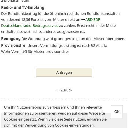
2 Monatsmieten
Radio- und TV-Empfang
Der Rundfunkbeitrag für die öffentlich-rechtlichen Rundfunkanstalten
von derzeit 18,36 Euro ist vom Mieter direkt an
ARD ZDF
Deutschlandradio-Beitragsservice
zu zahlen. Er ist nicht in der Miete
enthalten, soweit nichts anderes ausgewiesen ist.
Reinigung
Die Wohnung wird grundgereinigt an den Mieter übergeben.
Provisionsfrei
Unsere Vermittlungsleistung ist nach §2 Abs.1a
WohnVermittG für Mieter provisionsfrei
Anfragen
← Zurück
Um Ihr Nutzererlebnis zu verbessern und Ihnen relevante
Informationen zu präsentieren, werden auf dieser Webseite
Suchen
Mieter-Info
Cookies eingesetzt. Wenn Sie diese Seite nutzen, erklären Sie
sich mit der Verwendung von Cookies einverstanden.
Vermieten
Vermieter-Info