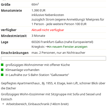
60m²
Größe
1.390 EUR
Monatsmiete
inklusive Nebenkosten
zuzüglich Strom (eigene Anmeldung)/ Mietpreis für
1 Person - jede weitere Person 100 EUR
verfügbar
Aktuell nicht verfügbar
3 Monate
Mindestmietzeit
60326 Frankfurt-Gallus (nahe Europaviertel)
Lage
Kriegkstr.
in neuem Fenster anzeigen
max. 2 Personen, nur an Nichtraucher
Einschränkungen
großzügiges Wohnzimmer mit offener Küche
Klimaanlage vorhanden
in Laufnähe zur S-Bahn Station "Galluswarte"
Gepflegtes Apartmenthaus , Bj. 1955, 4. Etage, kein Lift, schöner Blick über
die Dächer
Großzügiges Wohn-Esszimmer mit Sitzgruppe mit Sofa und Sessel und
Esstisch
Arbeitsbereich, Einbauschrank (140cm breit)