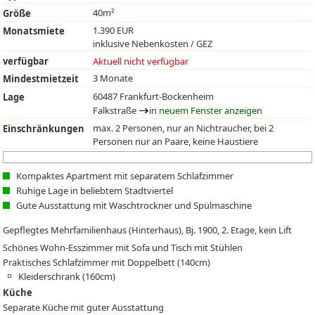
40m²
Größe
1.390 EUR
Monatsmiete
inklusive Nebenkosten / GEZ
verfügbar
Aktuell nicht verfügbar
3 Monate
Mindestmietzeit
60487 Frankfurt-Bockenheim
Lage
Falkstraße
in neuem Fenster anzeigen
max. 2 Personen, nur an Nichtraucher, bei 2
Einschränkungen
Personen nur an Paare, keine Haustiere
Kompaktes Apartment mit separatem Schlafzimmer
Ruhige Lage in beliebtem Stadtviertel
Gute Ausstattung mit Waschtrockner und Spülmaschine
Gepflegtes Mehrfamilienhaus (Hinterhaus), Bj. 1900, 2. Etage, kein Lift
Schönes Wohn-Esszimmer mit Sofa und Tisch mit Stühlen
Praktisches Schlafzimmer mit Doppelbett (140cm)
Kleiderschrank (160cm)
Küche
Separate Küche mit guter Ausstattung