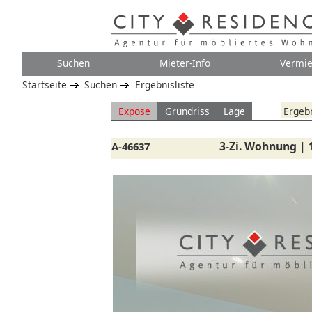
Suchen
Mieter-Info
Vermie
Startseite
Suchen
Ergebnisliste
Expose
Grundriss
Lage
Ergebn
3-Zi. Wohnung | 
A-46637