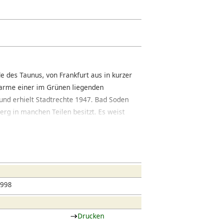
 des Taunus, von Frankfurt aus in kurzer
harme einer im Grünen liegenden
und erhielt Stadtrechte 1947. Bad Soden
berg in manchen Teilen besitzt. Es weist
esondere für Familien und Ruhesuchende
steiner Straße bildet die Hauptachse des
nrichtung und Geschäfte der Stadt. Im
tet Bad Soden ein gemischtes Bild aus
t. Ansonsten ist die Stadt geprägt von
1998
tur des 19. Jahrhunderts. In den neueren
n-Häuser, die zu einem Teil in die
Drucken