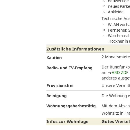
neuwertige 
neues Parke
Ankleide
Technische Aus
WLAN vorhan
Fernseher, 
Waschmasch
Trockner in
Zusätzliche Informationen
2 Monatsmiet
Kaution
Der Rundfunkbe
Radio- und TV-Empfang
an
ARD ZDF 
anderes ausgew
Provisionsfrei
Unsere Vermitt
Reinigung
Die Wohnung w
Wohnungsgeberbestätig.
Mit dem Abschl
Wohnsitz in Fra
Infos zur Wohnlage
Gutes Vierte