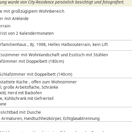
ng wurde von City-Residence persönlich besichtigt und fotografiert.
he mit großzügigiem Wohnbereich
r mit Ankleide
errain
rist von 2 Kalendermonaten
amilienhaus , Bj. 1998, Helles Halbsouterrain, kein Lift
sszimmer mit Wohnlandschaft und Esstisch mit Stühlen
afzimmer mit Doppelbett (180cm)
 Schlafzimmer mit Doppelbett (140cm)
estattete Küche , offen zum Wohnzimmer
, große Arbeitsfläche, Schränke
eld, Herd mit Backofen
, Kühlschrank mit Gefrierteil
hine
slichtbad mit Dusche
 Armaturen, Handtuchheizkörper, Echtglasabtrennung