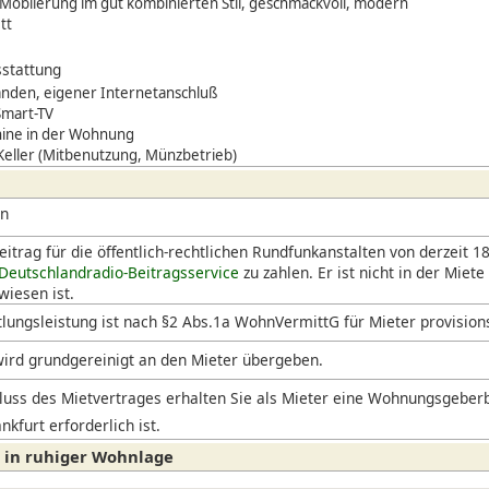
Möblierung im gut kombinierten Stil, geschmackvoll, modern
tt
stattung
den, eigener Internetanschluß
Smart-TV
ine in der Wohnung
 Keller (Mitbenutzung, Münzbetrieb)
en
itrag für die öffentlich-rechtlichen Rundfunkanstalten von derzeit 18
Deutschlandradio-Beitragsservice
zu zahlen. Er ist nicht in der Miete
iesen ist.
lungsleistung ist nach §2 Abs.1a WohnVermittG für Mieter provision
ird grundgereinigt an den Mieter übergeben.
uss des Mietvertrages erhalten Sie als Mieter eine Wohnungsgeberb
nkfurt erforderlich ist.
l in ruhiger Wohnlage