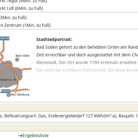
kt Tegut (4Min. zu Fuß)
kt Lidl (6Min. zu Fuß)
(3Min. zu Fuß)
n Zentrum (1Min. zu Fuß)
Stadtteilportrait:
Bad Soden gehört zu den beliebten Orten am Rande
Zeit erreichbar und doch ausgestattet mit dem C
Kleinstadt. Der Ort wurde 1190 erstmals erwähnt 
hat nicht die sichtbare Exklusivität, die etwa Kron
jedoch im ganzen eine gute Bausubstanz und insb
eine hohe Lebensqualität auf.Die befahrene König
Ortes. Hier liegen wie aufgereiht die wichtigen Ei
unmittelbaren Umkreis dieser zentralen Achse bie
Alt- und Neubauten jeder Epoche und jeder Qualitä
, Befeuerungsart: Gas, Endenergiebedarf 127 kWh/(m²·a), Baujahr 
Vierteln mit Villen in der typischen Bäderarchitek
Ortsteilen dominieren solide Ein- oder Zweifamilie
welligen Hänge des Vordertaunus gebaut sind.
Ergebnisliste