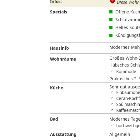
Infos:
Diese Wohnu
Specials
Offene Küc
Schlafzimme
Helles Sout
Kündigungsf
Modernes Mehrf
Hausinfo
Großes Wohn-E
Wohnräume
Hübsches Schl
Kommode
Praktisches 2.
Sehr gut ausg
Küche
Einbaumöbel
Ceran-Kochf
Spülmaschine
Kaffeemasc
Bad
Modernes Tage
hochwertige
Ausstattung
Allgemein