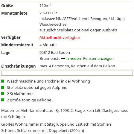
110m²
Größe
2.690 EUR
Monatsmiete
inklusive NK./GEZ/wöchentl. Reinigung/14-tägig
Wäschewechsel
zuzüglich Stellplatz optional gegen Aufpreis
verfügbar
Aktuell nicht verfügbar
4 Monate
Mindestmietzeit
65812 Bad Soden
Lage
Brunnenstr.
in neuem Fenster anzeigen
max. 4 Personen, Rauchen auf dem Balkon
Einschränkungen
Waschmaschine und Trockner in der Wohnung
Stellplatz optional gegen Aufpreis
2 Schlafzimmer
2 große sonnige Balkone
Modernes Mehrfamilienhaus , Bj. 1998, 2. Etage, kein Lift, Dachgeschoss
mit Schrägen
Großes Wohnzimmer mit Sitzgruppe und Esstisch mit Stühlen
Schönes Schlafzimmer mit Doppelbett (200cm)