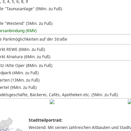
, 3, 4, 5, 6, 8, 9
lle "Taunusanlage" (9Min. zu Fuß)
lle "Westend" (5Min. zu Fuß)
hrsanbindung (RMV)
e Parkmöglichkeiten auf der Straße
kt REWE (6Min. zu Fuß)
kt Alnatura (6Min. zu Fuß)
tz /Alte Oper (8Min. zu Fuß)
ldpark (4Min. zu Fuß)
rten (13Min. zu Fuß)
rtel (9Min. zu Fuß)
ndelsgeschäfte, Bäckerei, Cafés, Apotheken etc. (5Min. zu Fuß)
Stadtteilportrait:
Westend: Mit seinen zahlreichen Altbauten und Stadtvi