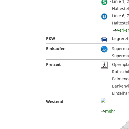
Linie 1, 2
Halteste
Linie 6, 7
Halteste
Verke
PKW
begrenzt
Einkaufen
Supermar
Supermar
Freizeit
Opernpla
Rothschi
Palmenga
Bankenvie
Einzelha
Westend
mehr