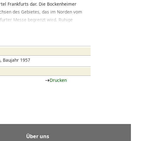
rtel Frankfurts dar. Die Bockenheimer
chsen des Gebietes, das im Norden vom
furter Messe begrenzt wird. Ruhige
des angrenzenden Opernplatzes und gute
en das Bild. Der Palmengarten im
ten ebenso eine überregionale
ität im nördlichen Randgebiet. Für kurze
 ins Zentrum nicht zu Fuß zurücklegen
), Baujahr 1957
Drucken
Über uns