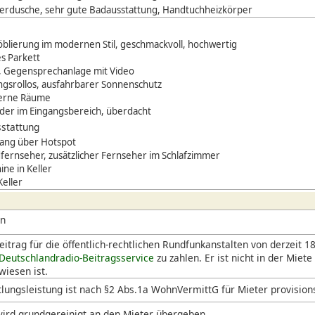
rdusche, sehr gute Badausstattung, Handtuchheizkörper
öblierung im modernen Stil, geschmackvoll, hochwertig
s Parkett
, Gegensprechanlage mit Video
gsrollos, ausfahrbarer Sonnenschutz
erne Räume
der im Eingangsbereich, überdacht
stattung
ang über Hotspot
dfernseher, zusätzlicher Fernseher im Schlafzimmer
ne in Keller
Keller
en
itrag für die öffentlich-rechtlichen Rundfunkanstalten von derzeit 18
Deutschlandradio-Beitragsservice
zu zahlen. Er ist nicht in der Miete
iesen ist.
lungsleistung ist nach §2 Abs.1a WohnVermittG für Mieter provision
ird grundgereinigt an den Mieter übergeben.