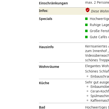
max. 2 Persone
Einschränkungen
Infos:
Diese Wohnu
Specials
Hochwertige
Ruhige Lage
Große Fenst
Gute Cafés 
Kernsaniertes 
Hausinfo
zum Innenhof ,
Videoüberwach
schönes Trepp
Elegantes Wohn
Wohnräume
Schönes Schla
Einbauschra
Sehr gut ausg
Küche
Einbaumöbe
Ceran-Kochf
Spülmaschine
Kaffeemasch
Bad
Hochwertiges 