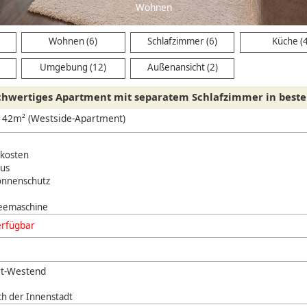
Wohnen (6)
Schlafzimmer (6)
Küche (
Umgebung (12)
Außenansicht (2)
hwertiges Apartment mit separatem Schlafzimmer in best
, 42m² (Westside-Apartment)
nkosten
us
onnenschutz
eemaschine
erfügbar
rt-Westend
ch der Innenstadt