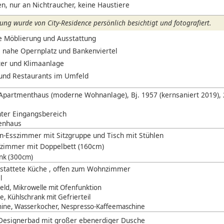
n, nur an Nichtraucher, keine Haustiere
ng wurde von City-Residence persönlich besichtigt und fotografiert.
 Möblierung und Ausstattung
 nahe Opernplatz und Bankenviertel
er und Klimaanlage
und Restaurants im Umfeld
Apartmenthaus (moderne Wohnanlage), Bj. 1957 (kernsaniert 2019), 2.
ter Eingangsbereich
enhaus
-Esszimmer mit Sitzgruppe und Tisch mit Stühlen
fzimmer mit Doppelbett (160cm)
nk (300cm)
estattete Küche , offen zum Wohnzimmer
l
eld, Mikrowelle mit Ofenfunktion
, Kühlschrank mit Gefrierteil
ine, Wasserkocher, Nespresso-Kaffeemaschine
Designerbad mit großer ebenerdiger Dusche