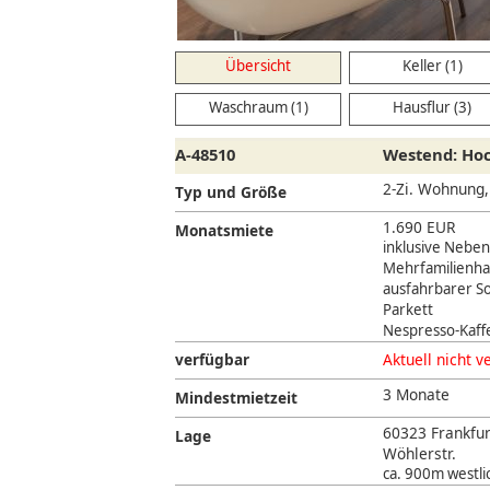
Übersicht
Keller (1)
Waschraum (1)
Hausflur (3)
A-48510
Westend: Hoc
2-Zi. Wohnung
Typ und Größe
1.690 EUR
Monatsmiete
inklusive Nebe
Mehrfamilienha
ausfahrbarer S
Parkett
Nespresso-Kaff
verfügbar
Aktuell nicht v
3 Monate
Mindestmietzeit
60323 Frankfu
Lage
Wöhlerstr.
ca. 900m westli