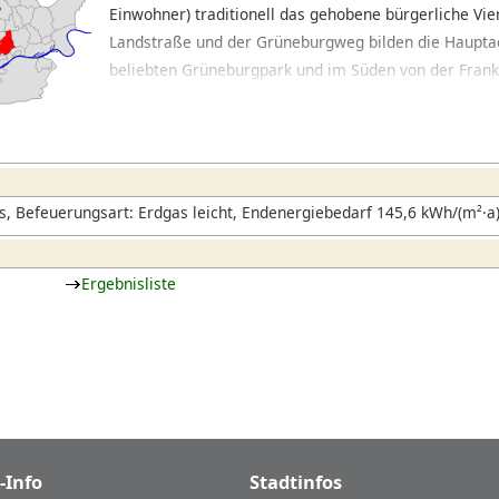
Einwohner) traditionell das gehobene bürgerliche Vie
Landstraße und der Grüneburgweg bilden die Haupta
beliebten Grüneburgpark und im Süden von der Frank
schöne Wohnstraßen, einige Bürohäuser im Umfeld 
Restaurants und Cafés in den Seitenstraßen bestimm
westlichen Teil besitzt als Park und botanischer Gar
Ausstrahlung wie der Campus der Frankfurter Univers
Wege sorgen zwei U-Bahn-Linien, sofern man den Weg
, Befeuerungsart: Erdgas leicht, Endenergiebedarf 145,6 kWh/(m²·a
möchte.
Ergebnisliste
-Info
Stadtinfos