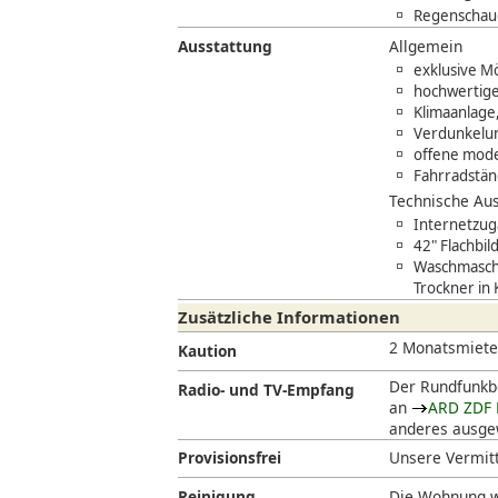
Regenschaue
Ausstattung
Allgemein
exklusive M
hochwertige
Klimaanlage
Verdunkelun
offene mod
Fahrradstän
Technische Aus
Internetzug
42" Flachbil
Waschmaschi
Trockner in 
Zusätzliche Informationen
2 Monatsmiet
Kaution
Der Rundfunkbe
Radio- und TV-Empfang
an
ARD ZDF 
anderes ausgew
Provisionsfrei
Unsere Vermitt
Reinigung
Die Wohnung w