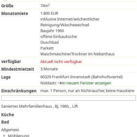
74m²
Größe
1.800 EUR
Monatsmiete
inklusive Internet/wöchentlicher
Reinigung/Wäschewechsel
Baujahr 1960
offene Einbauküche
Duschbad
Parkett
Waschmaschine/Trockner im Nebenhaus
verfügbar
Aktuell nicht verfügbar
3 Monate
Mindestmietzeit
60329 Frankfurt-Innenstadt (Bahnhofsviertel)
Lage
Niddastr.
in neuem Fenster anzeigen
max. 1 Person, nur an Nichtraucher, keine Haustiere
Einschränkungen
Saniertes Mehrfamilienhaus , Bj. 1960, , Lift
Küche
Bad
Allgemein
Möblierung