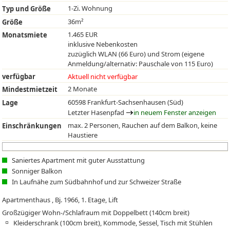
1-Zi. Wohnung
Typ und Größe
36m²
Größe
1.465 EUR
Monatsmiete
inklusive Nebenkosten
zuzüglich WLAN (66 Euro) und Strom (eigene
Anmeldung/alternativ: Pauschale von 115 Euro)
verfügbar
Aktuell nicht verfügbar
2 Monate
Mindestmietzeit
60598 Frankfurt-Sachsenhausen (Süd)
Lage
Letzter Hasenpfad
in neuem Fenster anzeigen
max. 2 Personen, Rauchen auf dem Balkon, keine
Einschränkungen
Haustiere
Saniertes Apartment mit guter Ausstattung
Sonniger Balkon
In Laufnähe zum Südbahnhof und zur Schweizer Straße
Apartmenthaus , Bj. 1966, 1. Etage, Lift
Großzügiger Wohn-/Schlafraum mit Doppelbett (140cm breit)
Kleiderschrank (100cm breit), Kommode, Sessel, Tisch mit Stühlen