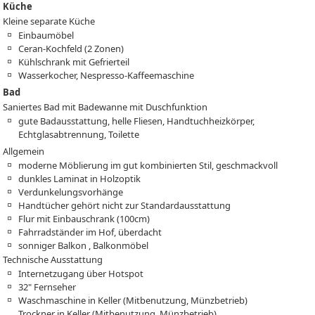
Küche
Kleine separate Küche
Einbaumöbel
Ceran-Kochfeld (2 Zonen)
Kühlschrank mit Gefrierteil
Wasserkocher, Nespresso-Kaffeemaschine
Bad
Saniertes Bad mit Badewanne mit Duschfunktion
gute Badausstattung, helle Fliesen, Handtuchheizkörper,
Echtglasabtrennung, Toilette
Allgemein
moderne Möblierung im gut kombinierten Stil, geschmackvoll
dunkles Laminat in Holzoptik
Verdunkelungsvorhänge
Handtücher gehört nicht zur Standardausstattung
Flur mit Einbauschrank (100cm)
Fahrradständer im Hof, überdacht
sonniger Balkon , Balkonmöbel
Technische Ausstattung
Internetzugang über Hotspot
32" Fernseher
Waschmaschine in Keller (Mitbenutzung, Münzbetrieb)
Trockner in Keller (Mitbenutzung, Münzbetrieb)