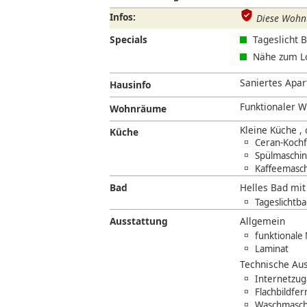
Infos:
Diese Wohnu
Specials
Tageslicht 
Nähe zum L
Saniertes Apart
Hausinfo
Funktionaler W
Wohnräume
Kleine Küche 
Küche
Ceran-Kochf
Spülmaschi
Kaffeemasc
Bad
Helles Bad mi
Tageslichtb
Ausstattung
Allgemein
funktionale 
Laminat
Technische Aus
Internetzug
Flachbildfe
Waschmaschi