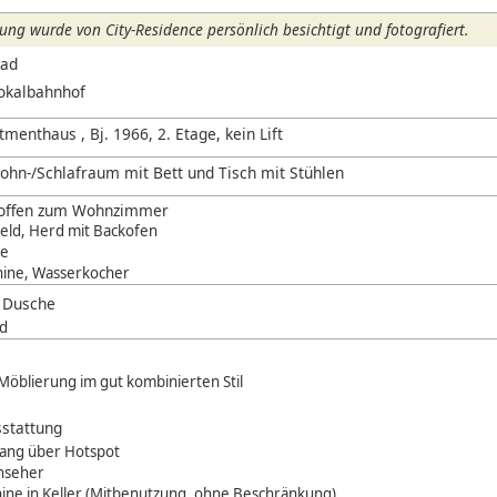
ng wurde von City-Residence persönlich besichtigt und fotografiert.
Bad
okalbahnhof
menthaus , Bj. 1966, 2. Etage, kein Lift
ohn-/Schlafraum mit Bett und Tisch mit Stühlen
, offen zum Wohnzimmer
eld, Herd mit Backofen
ne
hine, Wasserkocher
t Dusche
ad
Möblierung im gut kombinierten Stil
stattung
ang über Hotspot
rnseher
ne in Keller (Mitbenutzung, ohne Beschränkung)