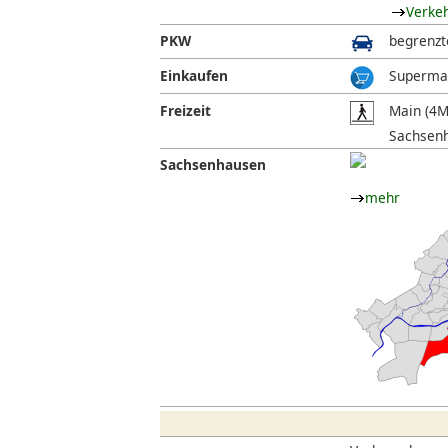
Verke
PKW
begrenzt
Einkaufen
Supermar
Freizeit
Main (4M
Sachsenh
Sachsenhausen
mehr