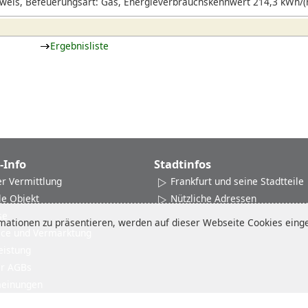
eis, Befeuerungsart: Gas, Energieverbrauchskennwert 214,3 kWh/(m
Ergebnisliste
-Info
Stadtinfos
er Vermittlung
Frankfurt und seine Stadtteile
le Objekt
Nützliche Adressen
se
ationen zu präsentieren, werden auf dieser Webseite Cookies einges
ice und Vermarktung
eistung
er AGBs
einungen
Impressum