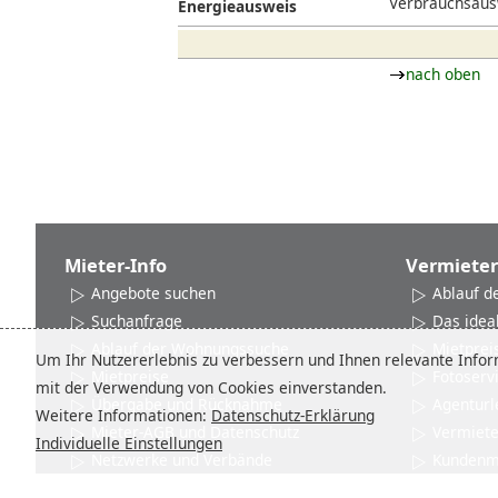
Verbrauchsausw
Energieausweis
nach oben
Mieter-Info
Vermieter
Angebote suchen
Ablauf d
Suchanfrage
Das idea
Ablauf der Wohnungssuche
Mietprei
Um Ihr Nutzererlebnis zu verbessern und Ihnen relevante Inform
Mietpreise
Fotoserv
mit der Verwendung von Cookies einverstanden.
Übergabe und Rücknahme
Agenturl
Weitere Informationen:
Datenschutz-Erklärung
Mieter-AGB und Datenschutz
Vermiet
Individuelle Einstellungen
Netzwerke und Verbände
Kundenm
Kontakt
Kontakt