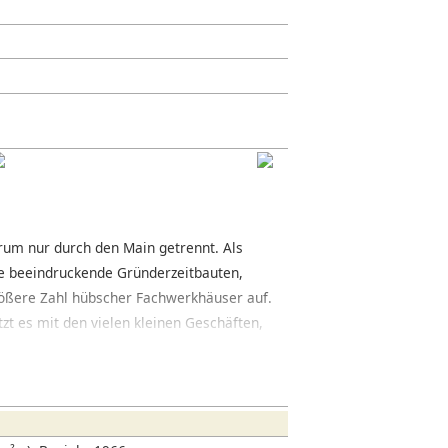
rum nur durch den Main getrennt. Als
che beeindruckende Gründerzeitbauten,
rößere Zahl hübscher Fachwerkhäuser auf.
zt es mit den vielen kleinen Geschäften,
r. Boutiquen und traditionelle
üdlichen Teil befindet sich ein eher
Attraktion besitzen die ausgedehnten
enen Museen, einige von internationalem