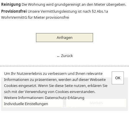
Reinigung
Die Wohnung wird grundgereinigt an den Mieter übergeben.
Provisionsfrei
Unsere Vermittlungsleistung ist nach §2 Abs.1a
WohnVermittG für Mieter provisionsfrei
Anfragen
← Zurück
Um Ihr Nutzererlebnis zu verbessern und Ihnen relevante
Informationen zu präsentieren, werden auf dieser Webseite
Suchen
Mieter-Info
Cookies eingesetzt. Wenn Sie diese Seite nutzen, erklären Sie
Vermieten
Vermieter-Info
sich mit der Verwendung von Cookies einverstanden.
Weitere Informationen:
Datenschutz-Erklärung
Verkaufen
Jobs
Anfragen
Merken
Individuelle Einstellungen
Kaufen
Über uns
Impressum
Datenschutzerklärung
Kontakt