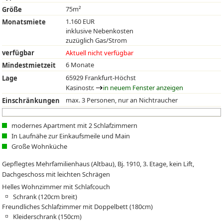
75m²
Größe
1.160 EUR
Monatsmiete
inklusive Nebenkosten
zuzüglich Gas/Strom
verfügbar
Aktuell nicht verfügbar
6 Monate
Mindestmietzeit
65929 Frankfurt-Höchst
Lage
Kasinostr.
in neuem Fenster anzeigen
max. 3 Personen, nur an Nichtraucher
Einschränkungen
modernes Apartment mit 2 Schlafzimmern
In Laufnähe zur Einkaufsmeile und Main
Große Wohnküche
Gepflegtes Mehrfamilienhaus (Altbau), Bj. 1910, 3. Etage, kein Lift,
Dachgeschoss mit leichten Schrägen
Helles Wohnzimmer mit Schlafcouch
Schrank (120cm breit)
Freundliches Schlafzimmer mit Doppelbett (180cm)
Kleiderschrank (150cm)