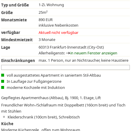
1-Zi. Wohnung
Typ und Größe
25m²
Größe
890 EUR
Monatsmiete
inklusive Nebenkosten
verfügbar
Aktuell nicht verfügbar
3 Monate
Mindestmietzeit
60313 Frankfurt-Innenstadt (City-Ost)
Lage
Allerheiligenstr.
in neuem Fenster anzeigen
max. 1 Person, nur an Nichtraucher, keine Haustiere
Einschränkungen
voll ausgestattetes Apartment in saniertem Stil-Altbau
In Lauflage zur Fußgängerzone
moderne Kochzeile mit Induktion
Gepflegtes Apartmenthaus (Altbau), Bj. 1900, 1. Etage, Lift
Freundlicher Wohn-/Schlafraum mit Doppelbett (160cm breit) und Tisch
mit Stühlen
Kleiderschrank (100cm breit), Schreibtisch
Küche
Moderne Küchenzeile , offen zum Wohnraum