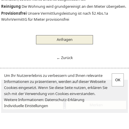
Reinigung
Die Wohnung wird grundgereinigt an den Mieter übergeben.
Provisionsfrei
Unsere Vermittlungsleistung ist nach §2 Abs.1a
WohnVermittG für Mieter provisionsfrei
Anfragen
← Zurück
Um Ihr Nutzererlebnis zu verbessern und Ihnen relevante
Informationen zu präsentieren, werden auf dieser Webseite
Suchen
Mieter-Info
Cookies eingesetzt. Wenn Sie diese Seite nutzen, erklären Sie
Vermieten
Vermieter-Info
sich mit der Verwendung von Cookies einverstanden.
Weitere Informationen:
Datenschutz-Erklärung
Verkaufen
Jobs
Anfragen
Merken
Individuelle Einstellungen
Kaufen
Über uns
Impressum
Datenschutzerklärung
Kontakt