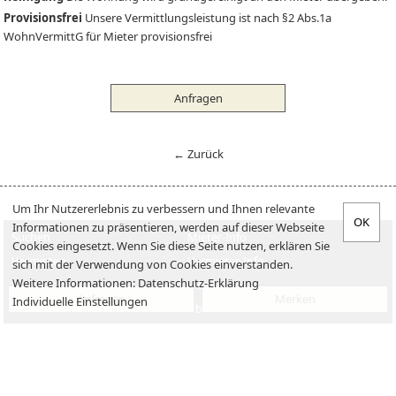
Provisionsfrei
Unsere Vermittlungsleistung ist nach §2 Abs.1a
WohnVermittG für Mieter provisionsfrei
Anfragen
← Zurück
Um Ihr Nutzererlebnis zu verbessern und Ihnen relevante
Informationen zu präsentieren, werden auf dieser Webseite
Suchen
Mieter-Info
Cookies eingesetzt. Wenn Sie diese Seite nutzen, erklären Sie
Vermieten
Vermieter-Info
sich mit der Verwendung von Cookies einverstanden.
Weitere Informationen:
Datenschutz-Erklärung
Verkaufen
Jobs
Anfragen
Merken
Individuelle Einstellungen
Kaufen
Über uns
Impressum
Datenschutzerklärung
Kontakt