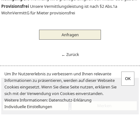
Provisionsfrei
Unsere Vermittlungsleistung ist nach §2 Abs.1a
WohnVermittG für Mieter provisionsfrei
Anfragen
← Zurück
Um Ihr Nutzererlebnis zu verbessern und Ihnen relevante
Informationen zu präsentieren, werden auf dieser Webseite
Suchen
Mieter-Info
Cookies eingesetzt. Wenn Sie diese Seite nutzen, erklären Sie
Vermieten
Vermieter-Info
sich mit der Verwendung von Cookies einverstanden.
Weitere Informationen:
Datenschutz-Erklärung
Verkaufen
Jobs
Anfragen
Merken
Individuelle Einstellungen
Kaufen
Über uns
Impressum
Datenschutzerklärung
Kontakt