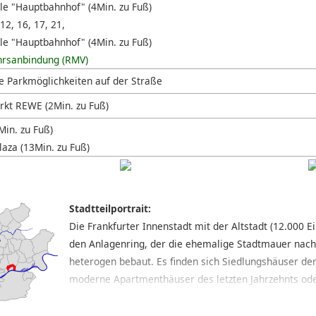
lle "Hauptbahnhof" (4Min. zu Fuß)
 12, 16, 17, 21,
lle "Hauptbahnhof" (4Min. zu Fuß)
hrsanbindung (RMV)
e Parkmöglichkeiten auf der Straße
kt REWE (2Min. zu Fuß)
Min. zu Fuß)
laza (13Min. zu Fuß)
Stadtteilportrait:
Die Frankfurter Innenstadt mit der Altstadt (12.000 
den Anlagenring, der die ehemalige Stadtmauer nachz
heterogen bebaut. Es finden sich Siedlungshäuser de
moderne Apartmenthäuser des letzten Jahrzehnts ode
Vorkriegsbebauung. In manchen Teilen, wie dem Bahnh
gezählt werden kann, herrschen dagegen Straßenzüg