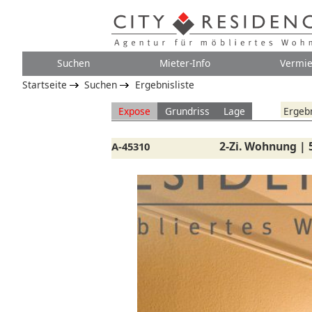
Suchen
Mieter-Info
Vermie
Startseite
Suchen
Ergebnisliste
Expose
Grundriss
Lage
Ergebn
2-Zi. Wohnung | 
A-45310