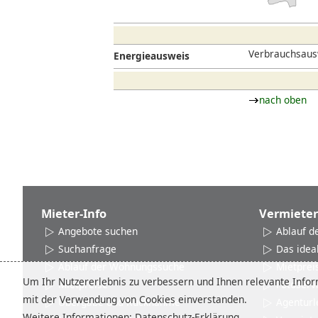
Verbrauchsaus
Energieausweis
nach oben
Mieter-Info
Vermieter
Angebote suchen
Ablauf d
Suchanfrage
Das idea
Ablauf der Wohnungssuche
Mietprei
Um Ihr Nutzererlebnis zu verbessern und Ihnen relevante Inform
Mietpreise
Fotoserv
mit der Verwendung von Cookies einverstanden.
Übergabe und Rücknahme
Agenturl
Weitere Informationen:
Datenschutz-Erklärung