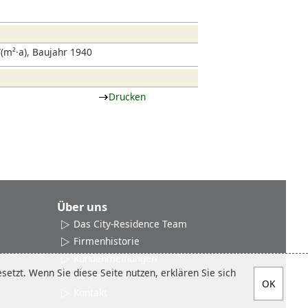
at sich der Einzelhandel etabliert,
nteressante Restaurants niedergelassen
(m²·a), Baujahr 1940
Drucken
Über uns
Das City-Residence Team
Firmenhistorie
Kundenmeinungen
etzt. Wenn Sie diese Seite nutzen, erklären Sie sich
Netzwerke
Kontakt