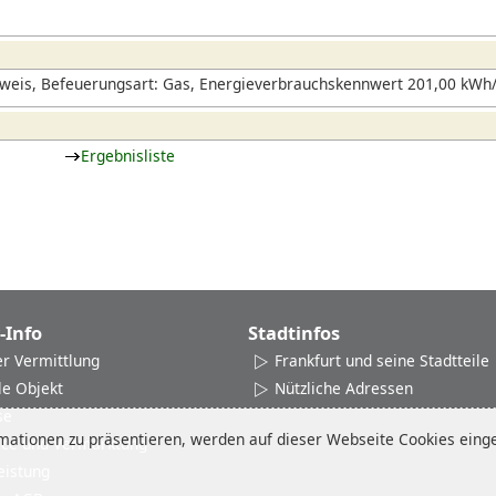
vor. Im Innenstadtkern rund um Hauptwache und Zeil h
während sich in den Seitenstraßen nette Cafés und i
haben.
weis, Befeuerungsart: Gas, Energieverbrauchskennwert 201,00 kWh/
Ergebnisliste
-Info
Stadtinfos
er Vermittlung
Frankfurt und seine Stadtteile
le Objekt
Nützliche Adressen
se
ationen zu präsentieren, werden auf dieser Webseite Cookies einges
ice und Vermarktung
eistung