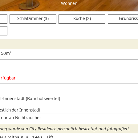
ohnen
Schlafzimmer (3)
Küche (2)
Grundriss 
, 50m²
erfügbar
t-Innenstadt (Bahnhofsviertel)
stlich der Innenstadt
 nur an Nichtraucher
ng wurde von City-Residence persönlich besichtigt und fotografiert.
s (Altbau), Bj. 1940, , Lift