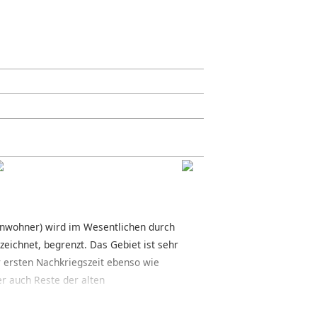
Einwohner) wird im Wesentlichen durch
eichnet, begrenzt. Das Gebiet ist sehr
r ersten Nachkriegszeit ebenso wie
r auch Reste der alten
ofsviertel, das auch zur Innenstadt
e mit klassischer Gründerzeitbebauung