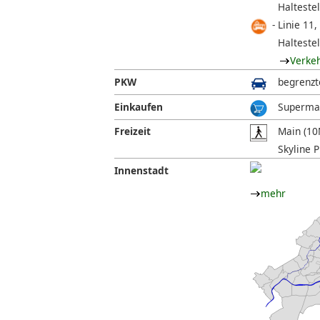
Halteste
Linie 11,
Halteste
Verke
PKW
begrenzt
Einkaufen
Supermar
Freizeit
Main (10
Skyline P
Innenstadt
mehr