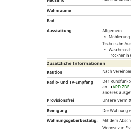
Hausinfo
Wohnräume
Bad
Ausstattung
Allgemein
Möblierung
Technische Aus
Waschmaschi
Trockner in
Zusätzliche Informationen
Nach Vereinba
Kaution
Der Rundfunkbe
Radio- und TV-Empfang
an
ARD ZDF 
anderes ausgew
Provisionsfrei
Unsere Vermitt
Reinigung
Die Wohnung w
Wohnungsgeberbestätig.
Mit dem Abschl
Wohnsitz in Fra