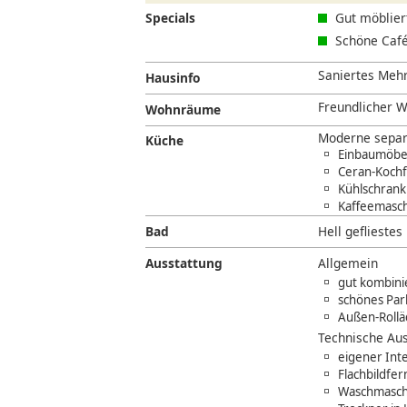
Specials
Gut möblie
Schöne Café
Saniertes Mehrf
Hausinfo
Freundlicher W
Wohnräume
Moderne separ
Küche
Einbaumöbe
Ceran-Kochf
Kühlschrank 
Kaffeemasch
Bad
Hell geflieste
Ausstattung
Allgemein
gut kombini
schönes Par
Außen-Roll
Technische Aus
eigener Int
Flachbildfe
Waschmaschi