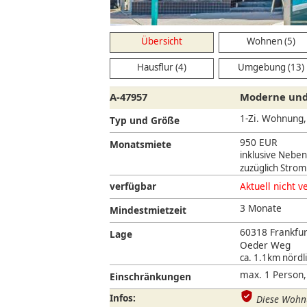
Übersicht
Wohnen (5)
Hausflur (4)
Umgebung (13)
A-47957
Moderne und 
1-Zi. Wohnung
Typ und Größe
950 EUR
Monatsmiete
inklusive Nebe
zuzüglich Strom
verfügbar
Aktuell nicht v
3 Monate
Mindestmietzeit
60318 Frankfur
Lage
Oeder Weg
ca. 1.1km nördl
max. 1 Person,
Einschränkungen
Infos:
Diese Wohnu