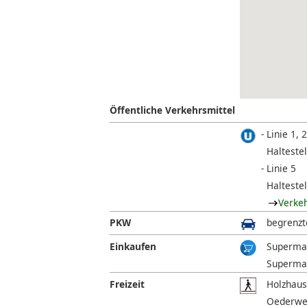
Öffentliche Verkehrsmittel
Linie 1, 2
Halteste
Linie 5
Haltestel
Verke
PKW
begrenzt
Einkaufen
Supermar
Supermar
Freizeit
Holzhaus
Oederweg