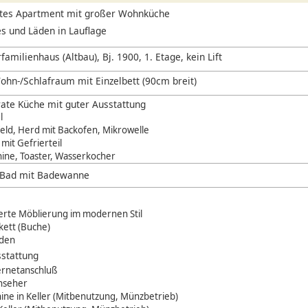
rtes Apartment mit großer Wohnküche
s und Läden in Lauflage
amilienhaus (Altbau), Bj. 1900, 1. Etage, kein Lift
ohn-/Schlafraum mit Einzelbett (90cm breit)
ate Küche mit guter Ausstattung
l
eld, Herd mit Backofen, Mikrowelle
mit Gefrierteil
ine, Toaster, Wasserkocher
s Bad mit Badewanne
erte Möblierung im modernen Stil
kett (Buche)
äden
stattung
ernetanschluß
rnseher
ne in Keller (Mitbenutzung, Münzbetrieb)