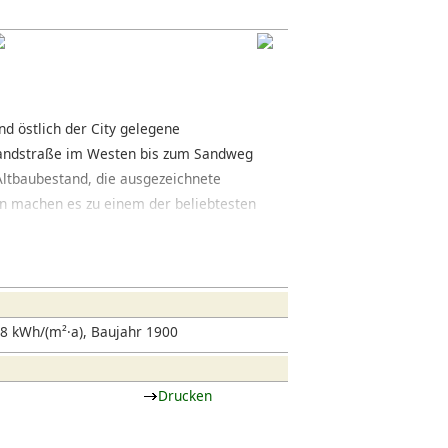
nd östlich der City gelegene
 Landstraße im Westen bis zum Sandweg
ltbaubestand, die ausgezeichnete
ten machen es zu einem der beliebtesten
r Straße durchziehen als Einkaufsstraßen
egenden Seitenstraße hat sich zudem eine
afés und abwechslungsreichen Restaurants
 fast südliches Flair aufweist.
8 kWh/(m²·a), Baujahr 1900
Drucken