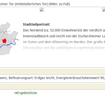
mer Tor (mittelalterliches Tor) (9Min. zu Fuß)
Stadtteilportrait:
Das Nordend (ca. 52.000 Einwohner)ist der nördlich u
Innenstadtbezirk und reicht von der Eschersheimer
im Osten und dem Alleenring im Norden. Der große A
Infrastruktur und die vielfältigen Ausgehmöglichkei
Wohnviertel Frankfurts. Der Oederweg und die Berge
die Wohngebiete. In der Berger Straße und den umli
Kneipenszene mit trendigen Szenebars, stilvollen C
entwickelt, die besonders in der warmen Jahreszeit ein
eis, Befeuerungsart: Erdgas leicht, Energieverbrauchskennwert 90,
Ergebnisliste