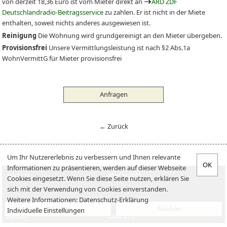
von derzeit 18,36 Euro ist vom Mieter direkt an
ARD ZDF
Deutschlandradio-Beitragsservice
zu zahlen. Er ist nicht in der Miete
enthalten, soweit nichts anderes ausgewiesen ist.
Reinigung
Die Wohnung wird grundgereinigt an den Mieter übergeben.
Provisionsfrei
Unsere Vermittlungsleistung ist nach §2 Abs.1a
WohnVermittG für Mieter provisionsfrei
Anfragen
← Zurück
Um Ihr Nutzererlebnis zu verbessern und Ihnen relevante
Informationen zu präsentieren, werden auf dieser Webseite
Suchen
Mieter-Info
Cookies eingesetzt. Wenn Sie diese Seite nutzen, erklären Sie
sich mit der Verwendung von Cookies einverstanden.
Vermieten
Vermieter-Info
Weitere Informationen:
Datenschutz-Erklärung
Verkaufen
Jobs
Anfragen
Merken
Individuelle Einstellungen
Kaufen
Über uns