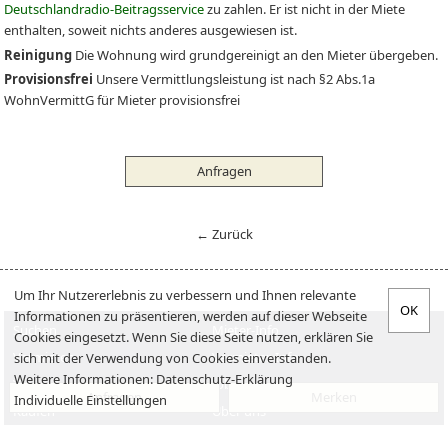
Deutschlandradio-Beitragsservice
zu zahlen. Er ist nicht in der Miete
enthalten, soweit nichts anderes ausgewiesen ist.
Reinigung
Die Wohnung wird grundgereinigt an den Mieter übergeben.
Provisionsfrei
Unsere Vermittlungsleistung ist nach §2 Abs.1a
WohnVermittG für Mieter provisionsfrei
Anfragen
← Zurück
Um Ihr Nutzererlebnis zu verbessern und Ihnen relevante
Informationen zu präsentieren, werden auf dieser Webseite
Suchen
Mieter-Info
Cookies eingesetzt. Wenn Sie diese Seite nutzen, erklären Sie
Vermieten
Vermieter-Info
sich mit der Verwendung von Cookies einverstanden.
Weitere Informationen:
Datenschutz-Erklärung
Verkaufen
Jobs
Anfragen
Merken
Individuelle Einstellungen
Kaufen
Über uns
Impressum
Datenschutzerklärung