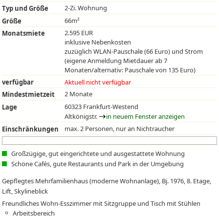
2-Zi. Wohnung
Typ und Größe
66m²
Größe
2.595 EUR
Monatsmiete
inklusive Nebenkosten
zuzüglich WLAN-Pauschale (66 Euro) und Strom
(eigene Anmeldung Mietdauer ab 7
Monaten/alternativ: Pauschale von 135 Euro)
verfügbar
Aktuell nicht verfügbar
2 Monate
Mindestmietzeit
60323 Frankfurt-Westend
Lage
Altkönigstr.
in neuem Fenster anzeigen
max. 2 Personen, nur an Nichtraucher
Einschränkungen
Großzügige, gut eingerichtete und ausgestattete Wohnung
Schöne Cafés, gute Restaurants und Park in der Umgebung
Gepflegtes Mehrfamilienhaus (moderne Wohnanlage), Bj. 1976, 8. Etage,
Lift, Skylineblick
Freundliches Wohn-Esszimmer mit Sitzgruppe und Tisch mit Stühlen
Arbeitsbereich