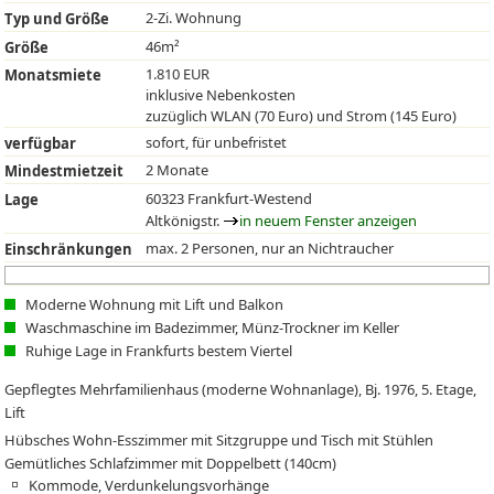
2-Zi. Wohnung
Typ und Größe
46m²
Größe
1.810 EUR
Monatsmiete
inklusive Nebenkosten
zuzüglich WLAN (70 Euro) und Strom (145 Euro)
sofort, für unbefristet
verfügbar
2 Monate
Mindestmietzeit
60323 Frankfurt-Westend
Lage
Altkönigstr.
in neuem Fenster anzeigen
max. 2 Personen, nur an Nichtraucher
Einschränkungen
Moderne Wohnung mit Lift und Balkon
Waschmaschine im Badezimmer, Münz-Trockner im Keller
Ruhige Lage in Frankfurts bestem Viertel
Gepflegtes Mehrfamilienhaus (moderne Wohnanlage), Bj. 1976, 5. Etage,
Lift
Hübsches Wohn-Esszimmer mit Sitzgruppe und Tisch mit Stühlen
Gemütliches Schlafzimmer mit Doppelbett (140cm)
Kommode, Verdunkelungsvorhänge