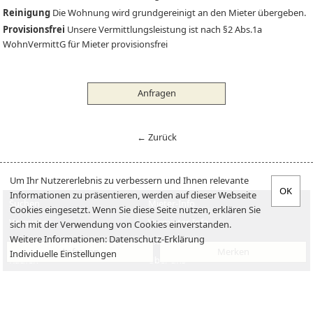
Reinigung
Die Wohnung wird grundgereinigt an den Mieter übergeben.
Provisionsfrei
Unsere Vermittlungsleistung ist nach §2 Abs.1a
WohnVermittG für Mieter provisionsfrei
Anfragen
← Zurück
Um Ihr Nutzererlebnis zu verbessern und Ihnen relevante
Informationen zu präsentieren, werden auf dieser Webseite
Suchen
Mieter-Info
Cookies eingesetzt. Wenn Sie diese Seite nutzen, erklären Sie
Vermieten
Vermieter-Info
sich mit der Verwendung von Cookies einverstanden.
Weitere Informationen:
Datenschutz-Erklärung
Verkaufen
Jobs
Anfragen
Merken
Individuelle Einstellungen
Kaufen
Über uns
Impressum
Datenschutzerklärung
Kontakt