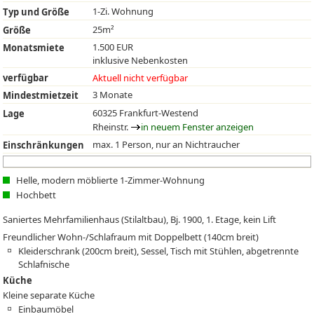
1-Zi. Wohnung
Typ und Größe
25m²
Größe
1.500 EUR
Monatsmiete
inklusive Nebenkosten
verfügbar
Aktuell nicht verfügbar
3 Monate
Mindestmietzeit
60325 Frankfurt-Westend
Lage
Rheinstr.
in neuem Fenster anzeigen
max. 1 Person, nur an Nichtraucher
Einschränkungen
Helle, modern möblierte 1-Zimmer-Wohnung
Hochbett
Saniertes Mehrfamilienhaus (Stilaltbau), Bj. 1900, 1. Etage, kein Lift
Freundlicher Wohn-/Schlafraum mit Doppelbett (140cm breit)
Kleiderschrank (200cm breit), Sessel, Tisch mit Stühlen, abgetrennte
Schlafnische
Küche
Kleine separate Küche
Einbaumöbel