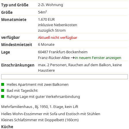
2-Zi. Wohnung
Typ und Größe
54m²
Größe
1.670 EUR
Monatsmiete
inklusive Nebenkosten
zuzüglich Strom
verfügbar
Aktuell nicht verfügbar
6 Monate
Mindestmietzeit
60487 Frankfurt-Bockenheim
Lage
Franz-Rücker-Allee
in neuem Fenster anzeigen
max. 2 Personen, Rauchen auf dem Balkon, keine
Einschränkungen
Haustiere
Helles Apartment mit zwei Balkonen
Bad mit Tageslicht
Ruhige Lage mit guter Verkehrsanbindung
Mehrfamilienhaus , Bj. 1950, 1. Etage, kein Lift
Helles Wohn-Esszimmer mit Sofa und Esstisch mit Stühlen
Kleines Schlafzimmer mit Doppelbett (160cm)
Küche