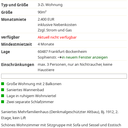
3-Zi. Wohnung
Typ und Größe
90m²
Größe
2.400 EUR
Monatsmiete
inklusive Nebenkosten
Zzgl. Strom und Gas
verfügbar
Aktuell nicht verfügbar
4 Monate
Mindestmietzeit
60487 Frankfurt-Bockenheim
Lage
Sophienstr.
in neuem Fenster anzeigen
max. 3 Personen, nur an Nichtraucher, keine
Einschränkungen
Haustiere
Große Wohnung mit 2 Balkonen
Saniertes Wannenbad
Lage in ruhigem Wohnviertel
Zwei separate Schlafzimmer
Saniertes Mehrfamilienhaus (Denkmalgeschützter Altbau), Bj. 1912, 2.
Etage, kein Lift
Schönes Wohnzimmer mit Sitzgruppe mit Sofa und Sessel und Esstisch