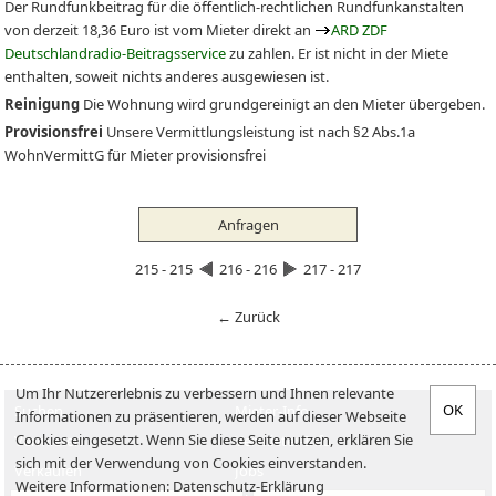
Der Rundfunkbeitrag für die öffentlich-rechtlichen Rundfunkanstalten
von derzeit 18,36 Euro ist vom Mieter direkt an
ARD ZDF
Deutschlandradio-Beitragsservice
zu zahlen. Er ist nicht in der Miete
enthalten, soweit nichts anderes ausgewiesen ist.
Reinigung
Die Wohnung wird grundgereinigt an den Mieter übergeben.
Provisionsfrei
Unsere Vermittlungsleistung ist nach §2 Abs.1a
WohnVermittG für Mieter provisionsfrei
Anfragen
215 - 215
216 - 216
217 - 217
← Zurück
Um Ihr Nutzererlebnis zu verbessern und Ihnen relevante
Suchen
Mieter-Info
Informationen zu präsentieren, werden auf dieser Webseite
Cookies eingesetzt. Wenn Sie diese Seite nutzen, erklären Sie
Vermieten
Vermieter-Info
sich mit der Verwendung von Cookies einverstanden.
Verkaufen
Jobs
Weitere Informationen:
Datenschutz-Erklärung