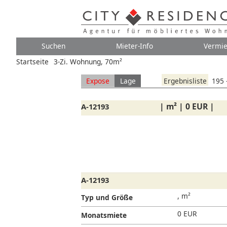
Suchen
Mieter-Info
Vermie
Startseite
3-Zi. Wohnung, 70m²
Expose
Lage
Ergebnisliste
195 
|
m² | 0 EUR |
A-12193
A-12193
,
m²
Typ und Größe
0 EUR
Monatsmiete