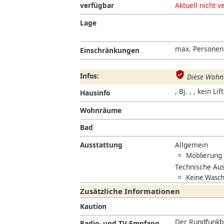
verfügbar
Aktuell nicht v
Lage
max. Personen
Einschränkungen
«
Infos:
Diese Wohnu
, Bj. , , kein Lift
Hausinfo
Wohnräume
Bad
Ausstattung
Allgemein
Möblierung
Technische Aus
Keine Wasc
Zusätzliche Informationen
Kaution
Der Rundfunkbe
Radio- und TV-Empfang