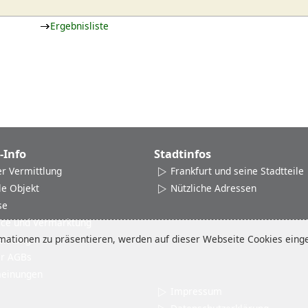
Ergebnisliste
-Info
Stadtinfos
er Vermittlung
Frankfurt und seine Stadtteile
le Objekt
Nützliche Adressen
se
ice und Vermarktung
ationen zu präsentieren, werden auf dieser Webseite Cookies einges
eistung
er AGBs
einungen
Impressum