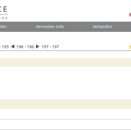
ten
Vermieter-Info
Verkaufen
- 195
196 - 196
197 - 197