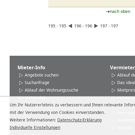
nach oben
195 - 195
196 - 196
197 - 197
Mieter-Info
Vermieter
Angebote suchen
Ablauf d
Suchanfrage
Das idea
Ablauf der Wohnungssuche
Mietprei
Mietpreise
Fotoserv
Um Ihr Nutzererlebnis zu verbessern und Ihnen relevante Inform
Übergabe und Rücknahme
Agenturl
mit der Verwendung von Cookies einverstanden.
Mieter-AGB und Datenschutz
Vermiet
Weitere Informationen:
Datenschutz-Erklärung
Netzwerke und Verbände
Kundenm
Individuelle Einstellungen
Kontakt
Kontakt