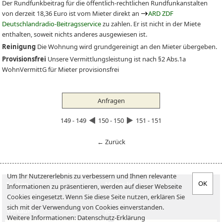
Der Rundfunkbeitrag für die öffentlich-rechtlichen Rundfunkanstalten
von derzeit 18,36 Euro ist vom Mieter direkt an
ARD ZDF
Deutschlandradio-Beitragsservice
zu zahlen. Er ist nicht in der Miete
enthalten, soweit nichts anderes ausgewiesen ist.
Reinigung
Die Wohnung wird grundgereinigt an den Mieter übergeben.
Provisionsfrei
Unsere Vermittlungsleistung ist nach §2 Abs.1a
WohnVermittG für Mieter provisionsfrei
Anfragen
149 - 149
150 - 150
151 - 151
← Zurück
Um Ihr Nutzererlebnis zu verbessern und Ihnen relevante
Suchen
Mieter-Info
Informationen zu präsentieren, werden auf dieser Webseite
Cookies eingesetzt. Wenn Sie diese Seite nutzen, erklären Sie
Vermieten
Vermieter-Info
sich mit der Verwendung von Cookies einverstanden.
Verkaufen
Jobs
Weitere Informationen:
Datenschutz-Erklärung