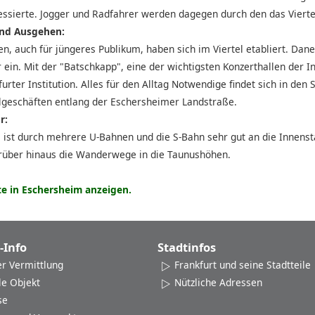
essierte. Jogger und Radfahrer werden dagegen durch den das Viert
und Ausgehen:
en, auch für jüngeres Publikum, haben sich im Viertel etabliert. Dan
 ein. Mit der "Batschkapp", eine der wichtigsten Konzerthallen der In
urter Institution. Alles für den Alltag Notwendige findet sich in de
lgeschäften entlang der Eschersheimer Landstraße.
r:
ist durch mehrere U-Bahnen und die S-Bahn sehr gut an die Innens
rüber hinaus die Wanderwege in die Taunushöhen.
e in Eschersheim anzeigen.
-Info
Stadtinfos
er Vermittlung
Frankfurt und seine Stadtteile
le Objekt
Nützliche Adressen
se