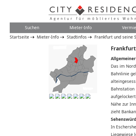
Suchen
Mieter-Info
Vermie
Startseite
Mieter-Info
Stadtinfos
Frankfurt und seine S
Frankfurt
Allgemeiner
Das im Nord
Bahnlinie ge
alteingesess
Bahnstation 
aufgelockert
Nähe zur Inn
zieht Bankan
Sehenswürd
In Eschershe
Liegewiese l