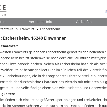
ten
Vermieter-Info
Verkaufen
tadtteile
Frankfurt
Eschersheim
 : Eschersheim, 16240 Einwohner
 Charakter:
westen Frankfurts gelegenen Eschersheim gehört zu den beliebten c
legene Kern besitzt stellenweise noch dörfliche Strukturen mit typis
enen Einzelhandelslädchen. Neben Alt-Eschersheim hat sich als zwe
"Weißer Stein" herausgebildet Hier im südlichen Teil des Viertels fi
e Villenbebauungen, die in das sogenannte Dichterviertel, ein innerst
enstadt, der durchmischte Charakter des Viertels mit mittleren bis 
gestellte und Selbständige ebenso an wie Studenten und Handwerker
igkeiten:
im finden sich eine Reihe größerer Sportanlagen und Freizeiteinrich
ockt im Sommer Scharen von Besuchern an. Daneben finden sich gute