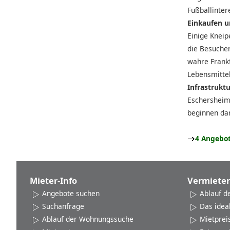
Fußballinter
Einkaufen 
Einige Kneip
die Besucher
wahre Frankf
Lebensmitte
Infrastruktu
Eschersheim 
beginnen da
4 Angebot
Mieter-Info
Vermieter
Angebote suchen
Ablauf d
Suchanfrage
Das idea
Ablauf der Wohnungssuche
Mietprei